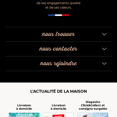
de ses engagements qualité
et de ses valeurs.
nous trouver
nous contacter
nous rejoindre
L’ACTUALITÉ DE LA MAISON
Magasins
Click&Collect et
Livraison
Livraison
consigne surgelée
à domicile
à domicile