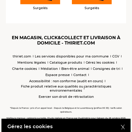
Surgelés
Surgelés
EN MAGASIN, CLICK&COLLECT ET LIVRAISON À
DOMICILE - THIRIET.COM
thiriet.com
Les services disponibles pour ma commune
CGV
Mentions légales
Catalogue produits
Gérez les cookies
Charte cookies
Médiation
Bien-être animal
Consignes de tri
Espace presse
Contact
Accessibilité : non conforme (audit en cours)
Fiche produit relative aux qualités ou caractéristiques
environnementales
Exercer son droit de rétractation
*Depuis la France : prix d’un appel local - Depuis la Belgique et le Luxembourg (préfixe 00 33) : tarifs selon
opérateurs.
Meilleure marque : catégorie surgelés. Etude réalisée en France par Qualimétrie pour Gabaon du 28 octobre 2025
au 02 février 2026 auprès de 122 503 consommateurs.
Gérez les cookies
Meilleure chaîne de magasins, Meilleur e-commerçant, Meilleure relation clients : catégorie surgelés. Étude
réalisée en France par Qualimétrie pour Gabaon du 27 Mars au 07 Juillet 2025 sur 1 246 417 votes.