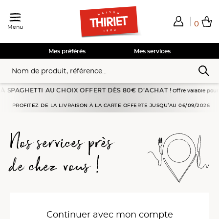
0
Menu
Total de mes achats
0,00€
Voir mon panier
Voir mon panier
Voir mon panier
Voir mon panier
Hors frais éventuels liés au service choisi
Mes préférés
Mes services
SPAGHETTI AU CHOIX OFFERT DÈS 80€ D’ACHAT !
Offre valable pour une 
Accueil
J'accède à mon compte
PROFITEZ DE LA LIVRAISON À LA CARTE OFFERTE JUSQU’AU 06/09/2026
Nos services près
de chez vous !
Continuer avec mon compte