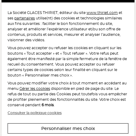
La Société GLACES THIRIET, éditeur du site
www.thiriet.com
et
ses
partenaires
utilise(nt) des cookies et technologies similaires
POUR VOTRE SANTÉ, MANGEZ AU MOINS CINQ FRUITS ET
aux fins suivantes : faciliter le bon fonctionnement du site,
LÉGUMES PAR JOUR.
WWW.MANGERBOUGER.FR
analyser et améliorer l’expérience utilisateur et/ou son offre de
contenus, produits et services, mesurer et analyser l’audience,
visionner des vidéos.
Vous pouvez accepter ou refuser les cookies en cliquant sur les
L'abus d'alcool est dangereux pour la santé, à consommer
boutons « Tout accepter » et « Tout refuser ». Votre refus peut
avec modération.
également être manifesté par la simple fermeture de la fenêtre de
recueil du consentement. Vous pouvez accepter ou refuser
certains types de cookies selon leur finalité en cliquant sur le
bouton « Personnaliser mes choix ».
Vous pouvez modifier votre choix à tout moment en accédant au
menu
Gérer les cookies
disponible en pied de page du site. Le
refus de tout ou partie des Cookies peut toutefois vous empêcher
Interdiction de vente de boissons alcooliques
de profiter pleinement des fonctionnalités du site. Votre choix est
aux mineurs de moins de 18 ans
conservé pendant
6 mois
.
La preuve de majorité de l’acheteur est exigée au moment
Consulter la politique cookies
de la vente en ligne.
CODE DE LA SANTÉ PUBLIQUE, ART. L. 3342-1 ET L. 3353-3
Personnaliser mes choix