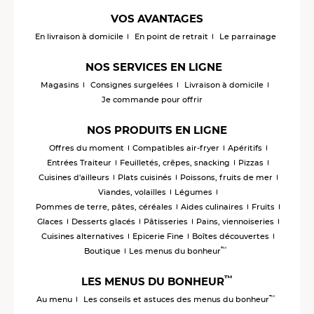
VOS AVANTAGES
En livraison à domicile
En point de retrait
Le parrainage
NOS SERVICES EN LIGNE
Magasins
Consignes surgelées
Livraison à domicile
Je commande pour offrir
NOS PRODUITS EN LIGNE
Offres du moment
Compatibles air-fryer
Apéritifs
Entrées Traiteur
Feuilletés, crêpes, snacking
Pizzas
Cuisines d'ailleurs
Plats cuisinés
Poissons, fruits de mer
Viandes, volailles
Légumes
Pommes de terre, pâtes, céréales
Aides culinaires
Fruits
Glaces
Desserts glacés
Pâtisseries
Pains, viennoiseries
Cuisines alternatives
Epicerie Fine
Boîtes découvertes
™
Boutique
Les menus du bonheur
™
LES MENUS DU BONHEUR
™
Au menu
Les conseils et astuces des menus du bonheur