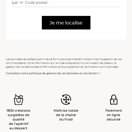
Code postal
Je me localise
Les données recueillies à partir de ce formulaire permettent notamment la gestion de vos
commandes et votre information sur la mise à disposition ou la livraison de celles-ci, la
gestion de vos demandes d’information et la prospection et l’animation commerciales.
Consultez notre politique de gestion de vos données et vos droits
1800 créations
Maîtrise totale
Paiement
surgelées de
de la chaîne
en ligne
qualité
du froid
sécurisé
de l’apéritif
au dessert