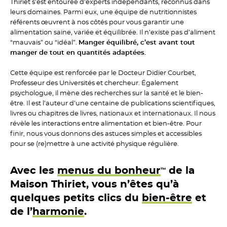
Thiriet s’est entourée d’experts indépendants, reconnus dans
leurs domaines. Parmi eux, une équipe de nutritionnistes
référents œuvrent à nos côtés pour vous garantir une
alimentation saine, variée et équilibrée. Il n’existe pas d’aliment
“mauvais” ou “idéal”.
Manger équilibré, c’est avant tout
manger de tout en quantités adaptées.
Cette équipe est renforcée par le Docteur Didier Courbet,
Professeur des Universités et chercheur. Également
psychologue, il mène des recherches sur
la santé et le bien-
être. Il est l’auteur d’une centaine de publications
scientifiques,
livres ou chapitres de livres, nationaux et internationaux. Il nous
révèle les interactions entre alimentation et bien-être. Pour
finir, nous vous
donnons des astuces simples et accessibles
pour se (re)mettre à une activité
physique régulière.
Avec les
menus du bonheur
de la
™
Maison Thiriet,
vous n’êtes qu’à
quelques
petits clics du
bien-être
et
de l’
harmonie
.