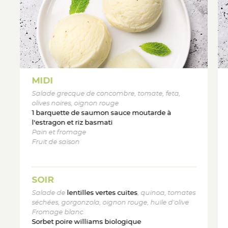
MIDI
Salade grecque de concombre, tomate, feta,
olives noires, oignon rouge
1 barquette de saumon sauce moutarde à
l'estragon et riz basmati
Pain et fromage
Fruit de saison
SOIR
Salade de
lentilles vertes cuites
, quinoa, tomates
séchées, gorgonzola, oignon rouge, huile d'olive
Fromage blanc
Sorbet poire williams biologique