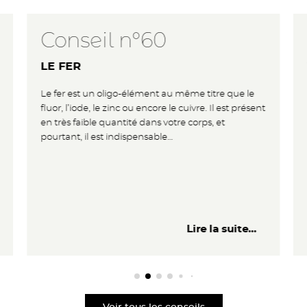
Conseil n°60
LE FER
Le fer est un oligo-élément au même titre que le
fluor, l’iode, le zinc ou encore le cuivre. Il est présent
en très faible quantité dans votre corps, et
pourtant, il est indispensable
…
Lire la suite...