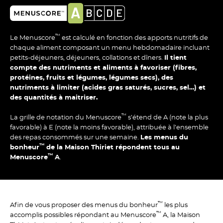
™
Le Menuscore
est calculé en fonction des apports nutritifs de
chaque aliment composant un menu hebdomadaire incluant
petits-déjeuners, déjeuners, collations et dîners.
Il tient
compte des nutriments et aliments à favoriser (fibres,
protéines, fruits et légumes, légumes secs), des
nutriments à limiter (acides gras saturés, sucres, sel…) et
des quantités à maitriser.
™
La grille de notation du Menuscore
s’étend de A (note la plus
favorable) à E (note la moins
favorable), attribuée à l’ensemble
des repas
consommés sur une semaine.
Les menus du
™
bonheur
de la Maison Thiriet répondent tous au
™
Menuscore
A
.
™
Afin de vous proposer des menus du bonheur
les plus
™
accomplis possibles répondant au Menuscore
A, la Maison