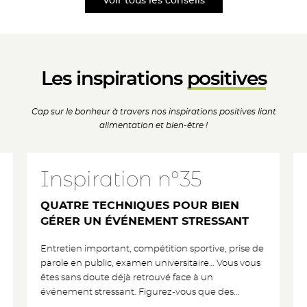
Voir tous les conseils
Les inspira
tions
positives
Cap sur le bonheur à
travers nos inspirations
positives liant
alimentation
et bien-être !
Inspiration n°35
QUATRE TECHNIQUES POUR BIEN
GÉRER UN ÉVÉNEMENT STRESSANT
Entretien important, compétition sportive, prise de
parole en public, examen universitaire… Vous vous
êtes sans doute déjà retrouvé face à un
événement stressant. Figurez-vous que des
…