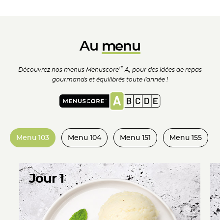
Au
menu
™
Découvrez nos menus Menuscore
A, pour des idées
de repas
gourmands et
équilibrés toute l'année !
Menu 103
Menu 104
Menu 151
Menu 155
Jour