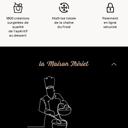
1800 créations
Maîtrise totale
Paiement
surgelées de
de la chaîne
en ligne
qualité
du froid
sécurisé
de l’apéritif
au dessert
la Maison Thiriet