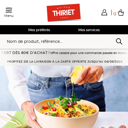
0
Menu
Total de mes achats
0,00€
Voir mon panier
Voir mon panier
Voir mon panier
Voir mon panier
Hors frais éventuels liés au service choisi
Mes préférés
Mes services
SOMMAIRE
ÈS 80€ D’ACHAT !
Offre valable pour une commande passée en livraison à domicile 
PROFITEZ DE LA LIVRAISON À LA CARTE OFFERTE JUSQU’AU 06/09/2026