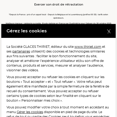
Exercer son droit de rétractation
*Depuis la France : prix d’un appel local - Depuis la Belgique et le Luxembourg (préfixe 00 33) : tarifs selon
opérateurs.
Meilleure marque : catégorie surgelés. Etude réalisée en France par Qualimétrie pour Gabaon du 28 octobre 2025
au 02 février 2026 auprès de 122 503 consommateurs.
Gérez les cookies
Meilleure chaîne de magasins, Meilleur e-commerçant, Meilleure relation clients : catégorie surgelés. Étude
réalisée en France par Qualimétrie pour Gabaon du 27 Mars au 07 Juillet 2025 sur 1 246 417 votes.
La Société GLACES THIRIET, éditeur du site
www.thiriet.com
et
ses
partenaires
utilise(nt) des cookies et technologies similaires
POUR VOTRE SANTÉ, MANGEZ AU MOINS CINQ FRUITS ET
aux fins suivantes : faciliter le bon fonctionnement du site,
LÉGUMES PAR JOUR.
WWW.MANGERBOUGER.FR
analyser et améliorer l’expérience utilisateur et/ou son offre de
contenus, produits et services, mesurer et analyser l’audience,
visionner des vidéos.
Vous pouvez accepter ou refuser les cookies en cliquant sur les
L'abus d'alcool est dangereux pour la santé, à consommer
boutons « Tout accepter » et « Tout refuser ». Votre refus peut
avec modération.
également être manifesté par la simple fermeture de la fenêtre de
recueil du consentement. Vous pouvez accepter ou refuser
certains types de cookies selon leur finalité en cliquant sur le
bouton « Personnaliser mes choix ».
Vous pouvez modifier votre choix à tout moment en accédant au
menu
Gérer les cookies
disponible en pied de page du site. Le
refus de tout ou partie des Cookies peut toutefois vous empêcher