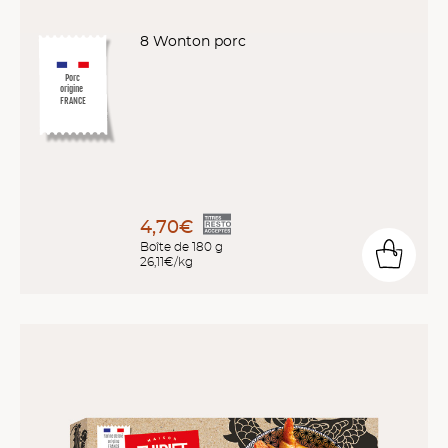
8 Wonton porc
Porc
origine
FRANCE
4,70€
Boîte de 180 g
26,11€/kg