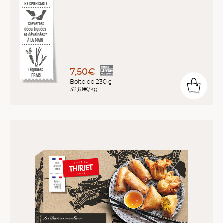
RESPONSABLE
Crevettes
décortiquées
et déveinées*
À LA MAIN
7,50€
Légumes
FRAIS
Boîte de 230 g
32,61€/kg