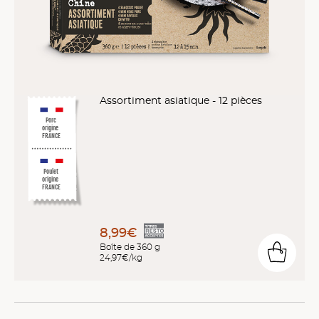
Assortiment asiatique - 12 pièces
Porc
origine
FRANCE
Poulet
origine
FRANCE
8,99€
Boîte de 360 g
24,97€/kg