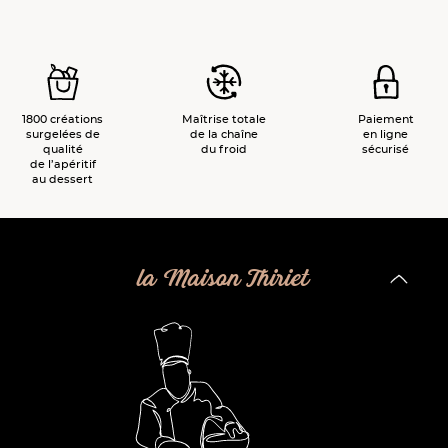
1800 créations
Maîtrise totale
Paiement
surgelées de
de la chaîne
en ligne
qualité
du froid
sécurisé
de l’apéritif
au dessert
la Maison Thiriet