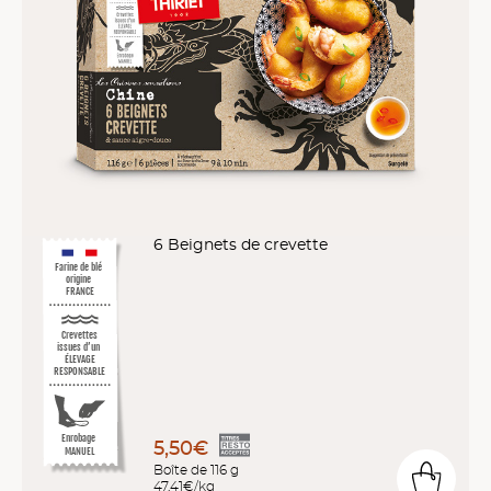
6 Beignets de crevette
Farine de blé
origine
FRANCE
Crevettes
issues d’un
ÉLEVAGE
RESPONSABLE
Enrobage
5,50€
MANUEL
Boîte de 116 g
47,41€/kg