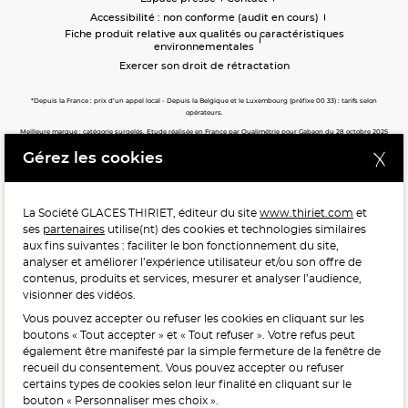
Accessibilité : non conforme (audit en cours)
Fiche produit relative aux qualités ou caractéristiques
environnementales
Exercer son droit de rétractation
*Depuis la France : prix d’un appel local - Depuis la Belgique et le Luxembourg (préfixe 00 33) : tarifs selon
opérateurs.
Meilleure marque : catégorie surgelés. Etude réalisée en France par Qualimétrie pour Gabaon du 28 octobre 2025
au 02 février 2026 auprès de 122 503 consommateurs.
Gérez les cookies
Meilleure chaîne de magasins, Meilleur e-commerçant, Meilleure relation clients : catégorie surgelés. Étude
réalisée en France par Qualimétrie pour Gabaon du 27 Mars au 07 Juillet 2025 sur 1 246 417 votes.
La Société GLACES THIRIET, éditeur du site
www.thiriet.com
et
ses
partenaires
utilise(nt) des cookies et technologies similaires
POUR VOTRE SANTÉ, MANGEZ AU MOINS CINQ FRUITS ET
aux fins suivantes : faciliter le bon fonctionnement du site,
LÉGUMES PAR JOUR.
WWW.MANGERBOUGER.FR
analyser et améliorer l’expérience utilisateur et/ou son offre de
contenus, produits et services, mesurer et analyser l’audience,
visionner des vidéos.
Vous pouvez accepter ou refuser les cookies en cliquant sur les
L'abus d'alcool est dangereux pour la santé, à consommer
boutons « Tout accepter » et « Tout refuser ». Votre refus peut
avec modération.
également être manifesté par la simple fermeture de la fenêtre de
recueil du consentement. Vous pouvez accepter ou refuser
certains types de cookies selon leur finalité en cliquant sur le
bouton « Personnaliser mes choix ».