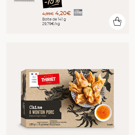
4,20€
4,99€
Boîte de 141 g
29,79€/kg