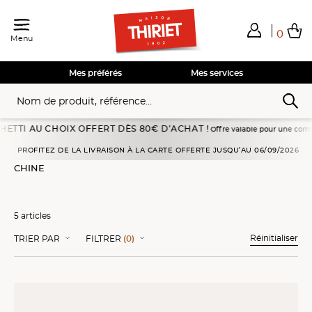
0
Menu
Total de mes achats
0,00€
Voir mon panier
Voir mon panier
Voir mon panier
Voir mon panier
Hors frais éventuels liés au service choisi
Mes préférés
Mes services
 AU CHOIX OFFERT DÈS 80€ D’ACHAT !
Offre valable pour une commande pass
Accueil
Cuisines d'ailleurs
Apéritifs
Chine
PROFITEZ DE LA LIVRAISON À LA CARTE OFFERTE JUSQU’AU 06/09/2026
CHINE
5 articles
Réinitialiser
TRIER PAR
FILTRER
(0)