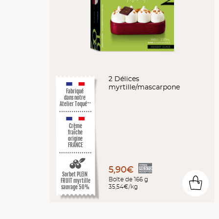
2 Délices
myrtille/mascarpone
Fabriqué
dans notre
Atelier Toqué
™*
Crème
fraîche
origine
FRANCE
5,90€
Sorbet PLEIN
Boîte de 166 g
FRUIT myrtille
0
35,54€/kg
sauvage 50%