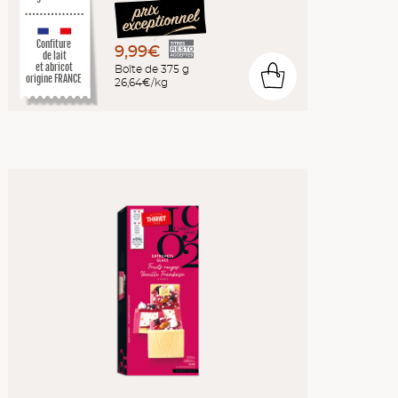
Confiture
9,99€
de lait
et abricot
Boîte de 375 g
0
origine FRANCE
26,64€/kg