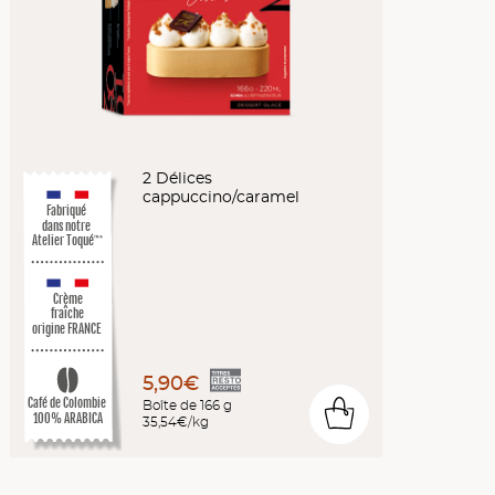
2 Délices
cappuccino/caramel
Fabriqué
dans notre
Atelier Toqué
™*
Crème
fraîche
origine FRANCE
5,90€
Café de Colombie
Boîte de 166 g
0
100% ARABICA
35,54€/kg