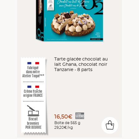
Tarte glacée chocolat au
lait Ghana, chocolat noir
Fabriqué
Tanzanie - 8 parts
dans notre
Atelier Toqué™*
Crème fraîche
origine FRANCE
16,50€
Biscuit
Boîte de 565 g
brownies
0
29,20€/kg
PUR BEURRE