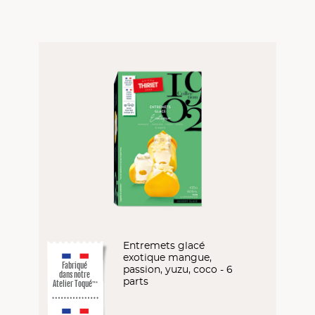
Entremets glacé
exotique mangue,
Fabriqué
passion, yuzu, coco - 6
dans notre
parts
Atelier Toqué
™*