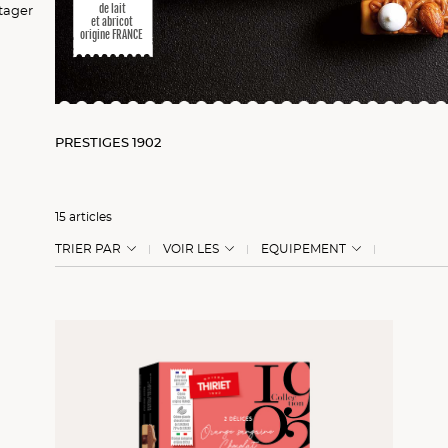
de lait
ger
ger
rtager
et abricot
origine FRANCE
PRESTIGES 1902
15 articles
TRIER PAR
VOIR LES
EQUIPEMENT