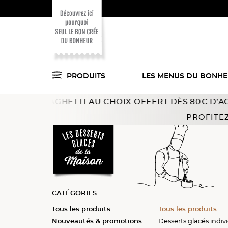
PRODUITS
LES MENUS DU BONH
 SPAGHETTI AU CHOIX OFFERT DÈS 80€ D’ACHAT !
Offre
Voici ce que l'on
Accueil
Desserts glacés
Prestiges 1902
PROFITEZ
a trouvé pour vous
en cuisine !
CATÉGORIES
Tous les produits
Tous les produits
Tous les produits
Tous les produits
Tous les produits
Tous les produits
Tous les produits
Tous les produits
Nouveautés & promotions
Liégeois
Passionata™
Rochers glacés
Desserts glacés individu
Desserts glacés individu
Desserts glacés indiv