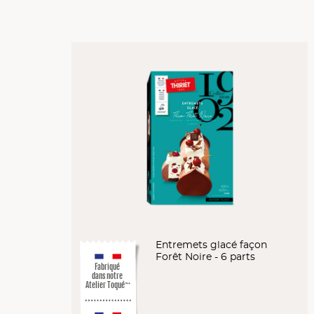
Entremets glacé façon
Forêt Noire - 6 parts
Fabriqué
dans notre
Atelier Toqué
™*