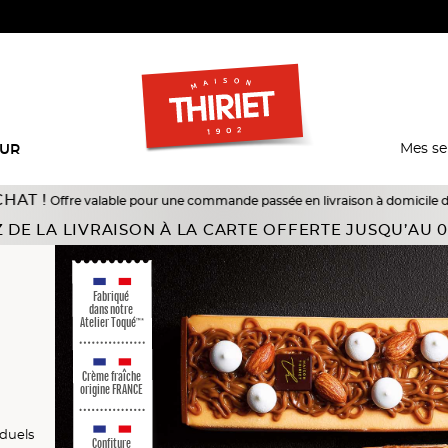
Mes se
EUR
 valable pour une commande passée en livraison à domicile du 18/07 au 10/0
 DE LA LIVRAISON À LA CARTE OFFERTE JUSQU’AU 0
Fabriqué
dans notre
Atelier Toqué
™*
Crème fraîche
origine FRANCE
els
els
iduels
Confiture