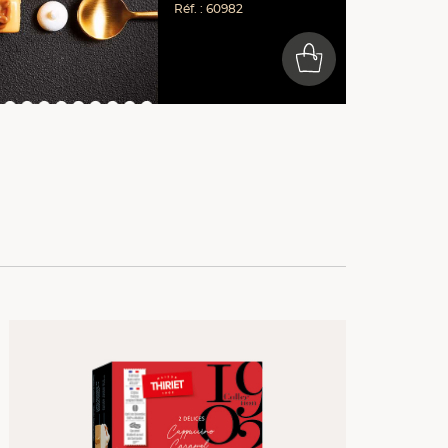
Réf. : 60982
0