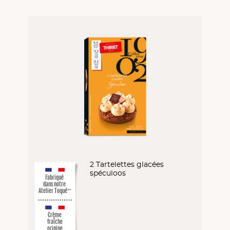
2 Tartelettes glacées
spéculoos
Fabriqué
dans notre
Atelier Toqué
™*
Crème
fraîche
origine