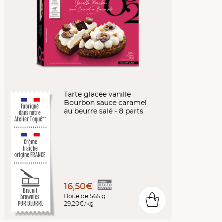
Tarte glacée vanille
Bourbon sauce caramel
Fabriqué
au beurre salé - 8 parts
dans notre
Atelier Toqué
™*
Crème
fraîche
origine FRANCE
16,50€
Biscuit
Boîte de 565 g
brownies
0
29,20€/kg
PUR BEURRE