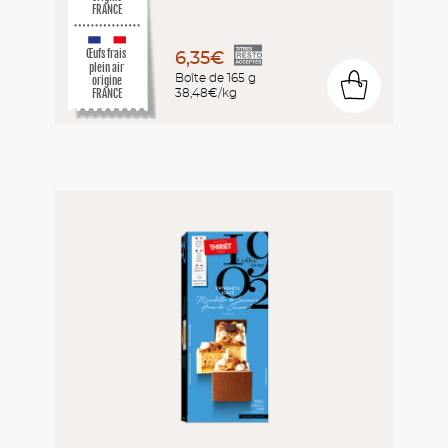
FRANCE
6,35€
Œufs frais
plein air
Boîte de 165 g
origine
0
38,48€/kg
FRANCE