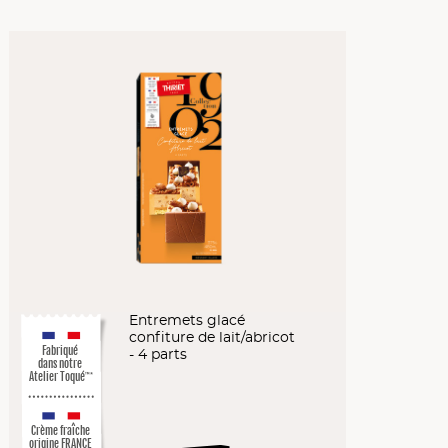
Entremets glacé
confiture de lait/abricot
Fabriqué
- 4 parts
dans notre
Atelier Toqué
™*
Crème fraîche
origine FRANCE