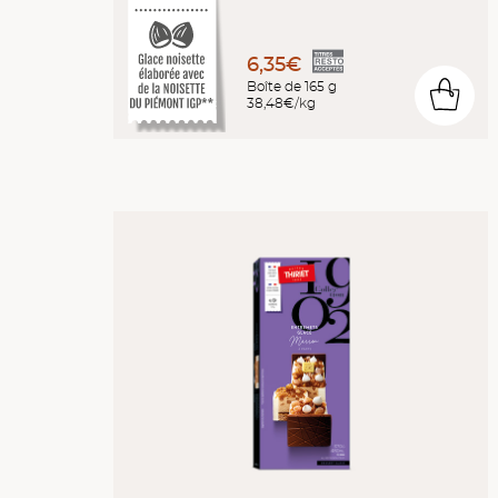
6,35€
Boîte de 165 g
0
38,48€/kg