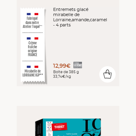
Entremets glacé
mirabelle de
Fabriqué
Lorraine,amande,caramel
dans notre
- 4 parts
Atelier Toqué
™*
Crème
fraîche
origine
FRANCE
12,99€
Mirabelle de
Boîte de 385 g
0
LORRAINE IGP**
33,74€/kg