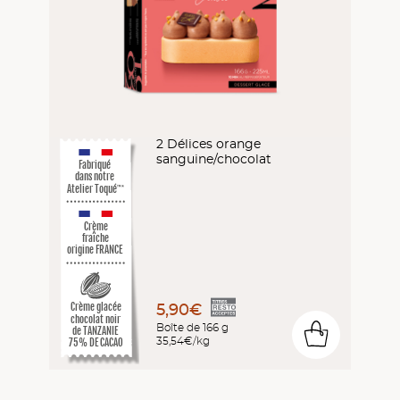
2 Délices orange
sanguine/chocolat
Fabriqué
dans notre
Atelier Toqué
™*
Crème
fraîche
origine FRANCE
5,90€
Crème glacée
chocolat noir
Boîte de 166 g
de TANZANIE
0
35,54€/kg
75% DE CACAO