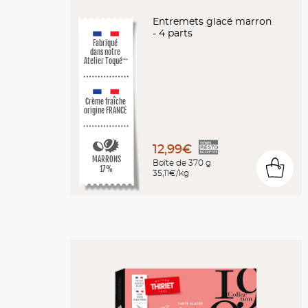
Entremets glacé marron
- 4 parts
Fabriqué
dans notre
Atelier Toqué
™*
Crème fraîche
origine FRANCE
12,99€
MARRONS
Boîte de 370 g
0
17%
35,11€/kg