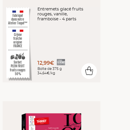
Entremets glacé fruits
rouges, vanille,
Fabriqué
framboise - 4 parts
dans notre
Atelier Toqué™
*
Crème
fraîche
origine
FRANCE
12,99€
Sorbet
PLEIN FRUIT
Boîte de 375 g
0
fruits rouges
34,64€/kg
50%