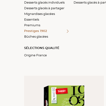
Desserts glacés individuels
Parfaits
Delissimo™
Twelve o'clock™
Desserts glacés à parta
Desserts glacés à parta
Desserts glacés à pa
Desserts glacés à partager
Exquis
Vacherins
Sticks & sauces
Mignardises glacées
Mignardises glacées
Fruits givrés
Tartes glacées
Essentiels
Spécialités
Spécialités
Premiums
Tartelettes glacées
Spécial fêtes
Prestiges 1902
Bûches glacées
SÉLECTIONS QUALITÉ
Origine France