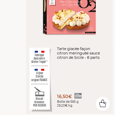
Tarte glacée façon
citron meringuée sauce
Fabriqué
citron de Sicile - 8 parts
dans notre
Atelier Toqué
™*
Crème
fraîche
origine FRANCE
16,50€
Biscuit
Boîte de 565 g
brownies
0
29,20€/kg
PUR BEURRE