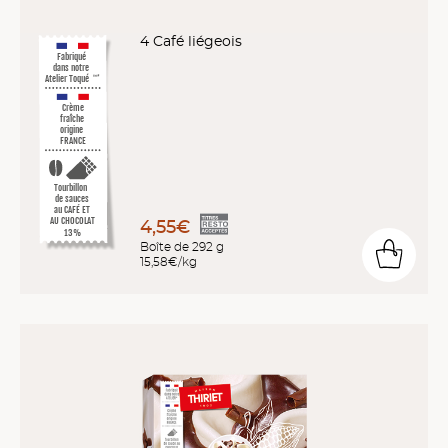
4 Café liégeois
Fabriqué
dans notre
Atelier Toqué
™*
Crème
fraîche
origine
FRANCE
Tourbillon
de sauces
au CAFÉ ET
AU CHOCOLAT
4,55€
13%
Boîte de 292 g
15,58€/kg