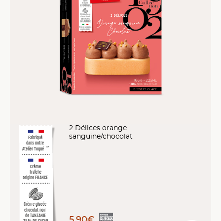
2 Délices orange
sanguine/chocolat
Fabriqué
dans notre
Atelier Toqué
™*
Crème
fraîche
origine FRANCE
Crème glacée
chocolat noir
de TANZANIE
5,90€
75% DE CACAO