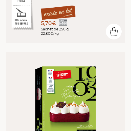
FRANCE
Pâte à choux
5,70€
PUR BEURRE
Sachet de 250 g
22,80€/kg