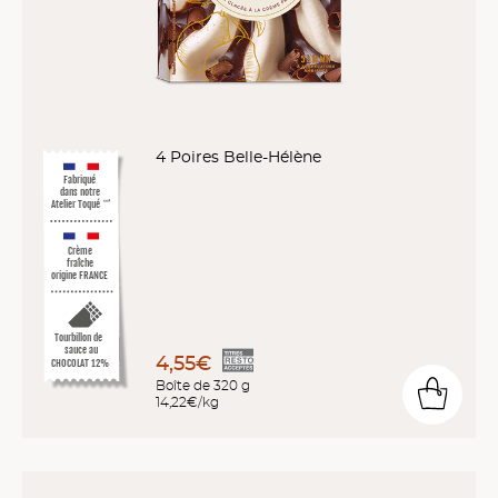
4 Poires Belle-Hélène
Fabriqué
dans notre
Atelier Toqué
™*
Crème
fraîche
origine FRANCE
Tourbillon de
sauce au
4,55€
CHOCOLAT 12%
Boîte de 320 g
14,22€/kg