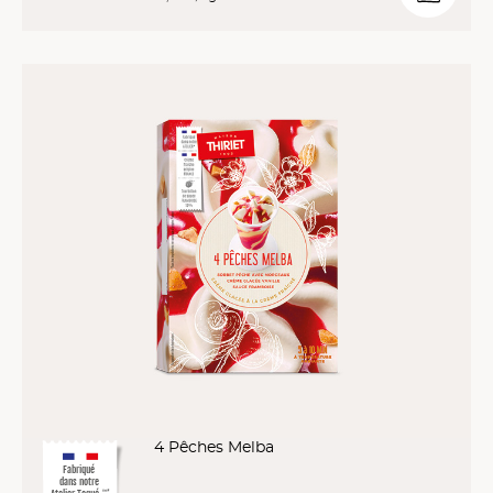
4 Pêches Melba
Fabriqué
dans notre
™*