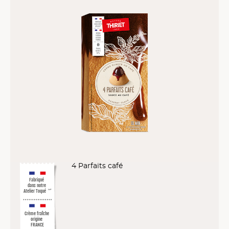
4 Parfaits café
Fabriqué
dans notre
Atelier Toqué
™*
Crème fraîche
origine
FRANCE