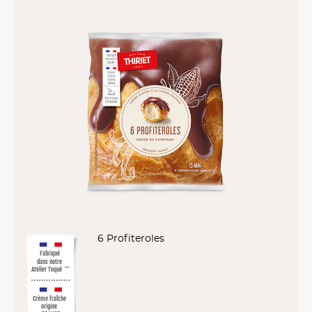
6 Profiteroles
Fabriqué
dans notre
Atelier Toqué
™*
Crème fraîche
origine