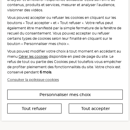
contenus, produits et services, mesurer et analyser l’audience,
visionner des vidéos.
Vous pouvez accepter ou refuser les cookies en cliquant sur les
L'abus d'alcool est dangereux pour la santé, à consommer
boutons « Tout accepter » et « Tout refuser ». Votre refus peut
avec modération.
également être manifesté par la simple fermeture de la fenêtre de
recueil du consentement. Vous pouvez accepter ou refuser
certains types de cookies selon leur finalité en cliquant sur le
bouton « Personnaliser mes choix ».
Vous pouvez modifier votre choix à tout moment en accédant au
menu
Gérer les cookies
disponible en pied de page du site. Le
refus de tout ou partie des Cookies peut toutefois vous empêcher
Interdiction de vente de boissons alcooliques
de profiter pleinement des fonctionnalités du site. Votre choix est
aux mineurs de moins de 18 ans
conservé pendant
6 mois
.
La preuve de majorité de l’acheteur est exigée au moment
Consulter la politique cookies
de la vente en ligne.
CODE DE LA SANTÉ PUBLIQUE, ART. L. 3342-1 ET L. 3353-3
Personnaliser mes choix
Tout refuser
Tout accepter