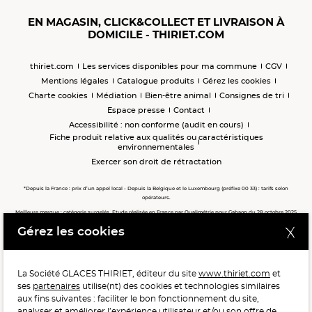
EN MAGASIN, CLICK&COLLECT ET LIVRAISON À
DOMICILE - THIRIET.COM
thiriet.com
Les services disponibles pour ma commune
CGV
Mentions légales
Catalogue produits
Gérez les cookies
Charte cookies
Médiation
Bien-être animal
Consignes de tri
Espace presse
Contact
Accessibilité : non conforme (audit en cours)
Fiche produit relative aux qualités ou caractéristiques
environnementales
Exercer son droit de rétractation
*Depuis la France : prix d’un appel local - Depuis la Belgique et le Luxembourg (préfixe 00 33) : tarifs selon
opérateurs.
Meilleure marque : catégorie surgelés. Etude réalisée en France par Qualimétrie pour Gabaon du 28 octobre 2025
au 02 février 2026 auprès de 122 503 consommateurs.
Gérez les cookies
Meilleure chaîne de magasins, Meilleur e-commerçant, Meilleure relation clients : catégorie surgelés. Étude
réalisée en France par Qualimétrie pour Gabaon du 27 Mars au 07 Juillet 2025 sur 1 246 417 votes.
La Société GLACES THIRIET, éditeur du site
www.thiriet.com
et
ses
partenaires
utilise(nt) des cookies et technologies similaires
POUR VOTRE SANTÉ, MANGEZ AU MOINS CINQ FRUITS ET
aux fins suivantes : faciliter le bon fonctionnement du site,
LÉGUMES PAR JOUR.
WWW.MANGERBOUGER.FR
analyser et améliorer l’expérience utilisateur et/ou son offre de