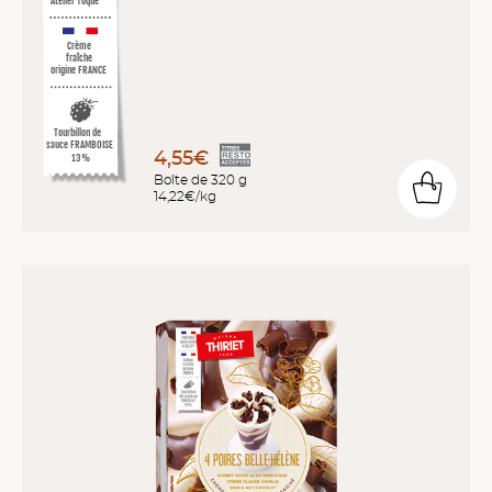
Atelier Toqué
Crème
fraîche
origine FRANCE
Tourbillon de
sauce FRAMBOISE
4,55€
13%
Boîte de 320 g
14,22€/kg