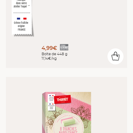
dans notre
Atelier Toqué
™*
Crème fraîche
origine
FRANCE
4,99€
Boîte de 448 g
11,14€/kg