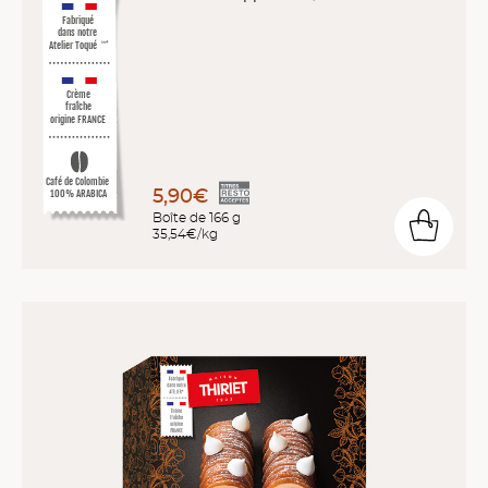
Fabriqué
dans notre
Atelier Toqué
™*
Crème
fraîche
origine FRANCE
Café de Colombie
5,90€
100% ARABICA
Boîte de 166 g
35,54€/kg