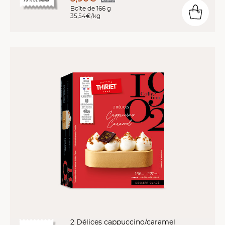
Boîte de 166 g
35,54€/kg
2 Délices cappuccino/caramel