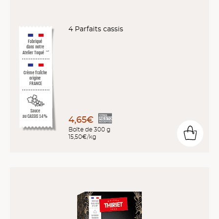
4 Parfaits cassis
Fabriqué
dans notre
Atelier Toqué
™*
Crème fraîche
origine
FRANCE
Sauce
au CASSIS 14%
4,65€
Boîte de 300 g
15,50€/kg