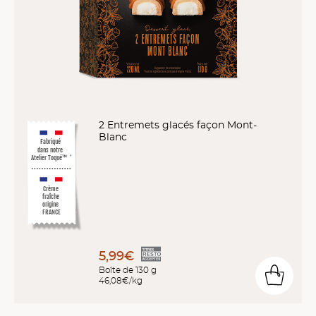
2 Entremets glacés façon Mont-
Blanc
Fabriqué
dans notre
Atelier Toqué™
*
Crème
fraîche
origine
FRANCE
5,99€
Boîte de 130 g
46,08€/kg