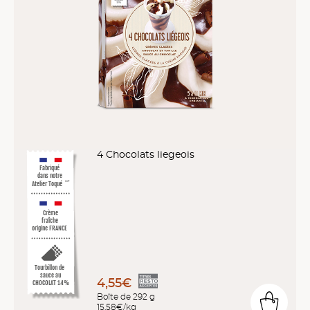
4 Chocolats liegeois
Fabriqué
dans notre
Atelier Toqué
™*
Crème
fraîche
origine FRANCE
Tourbillon de
sauce au
4,55€
CHOCOLAT 14%
Boîte de 292 g
15,58€/kg