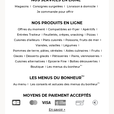
Magasins
Consignes surgelées
Livraison à domicile
Je commande pour offrir
NOS PRODUITS EN LIGNE
Offres du moment
Compatibles air-fryer
Apéritifs
Entrées Traiteur
Feuilletés, crêpes, snacking
Pizzas
Cuisines d'ailleurs
Plats cuisinés
Poissons, fruits de mer
Viandes, volailles
Légumes
Pommes de terre, pâtes, céréales
Aides culinaires
Fruits
Glaces
Desserts glacés
Pâtisseries
Pains, viennoiseries
Cuisines alternatives
Epicerie Fine
Boîtes découvertes
™
Boutique
Les menus du bonheur
™
LES MENUS DU BONHEUR
™
Au menu
Les conseils et astuces des menus du bonheur
MOYENS DE PAIEMENT ACCEPTÉS
En savoir +