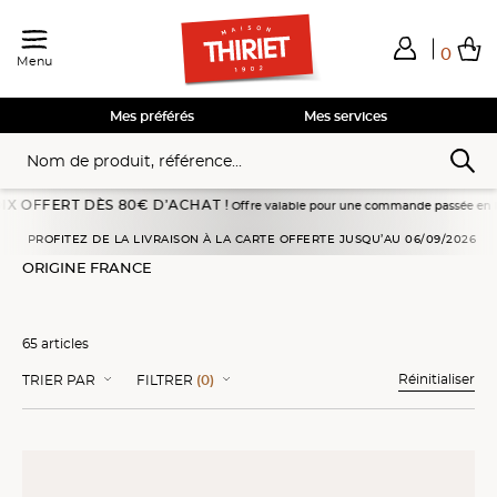
0
Menu
Total de mes achats
0,00€
Voir mon panier
Voir mon panier
Voir mon panier
Voir mon panier
Hors frais éventuels liés au service choisi
Mes préférés
Mes services
 DÈS 80€ D’ACHAT !
Offre valable pour une commande passée en livraison à domici
Accueil
Desserts glacés
Sélections Qualité
Origine France
PROFITEZ DE LA LIVRAISON À LA CARTE OFFERTE JUSQU’AU 06/09/2026
ORIGINE FRANCE
65 articles
Réinitialiser
TRIER PAR
FILTRER
(0)