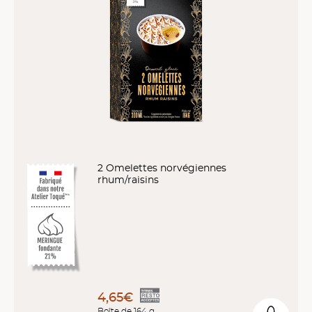
2 Omelettes norvégiennes
rhum/raisins
4,65€
Boîte de 164 g