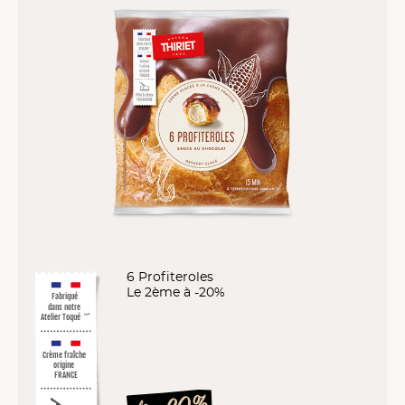
6 Profiteroles
Le 2ème à -20%
Fabriqué
dans notre
Atelier Toqué
™*
Crème fraîche
origine
FRANCE