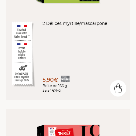
2 Délices myrtille/mascarpone
Fabriqué
dans notre
Atelier Toqué
™*
Crème
fraîche
origine
FRANCE
Sorbet PLEIN
FRUIT myrtille
5,90€
sauvage 50%
Boîte de 166 g
35,54€/kg