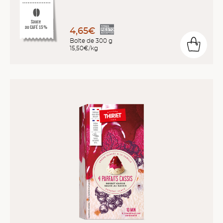
Sauce
au CAFÉ 15%
4,65€
Boîte de 300 g
15,50€/kg