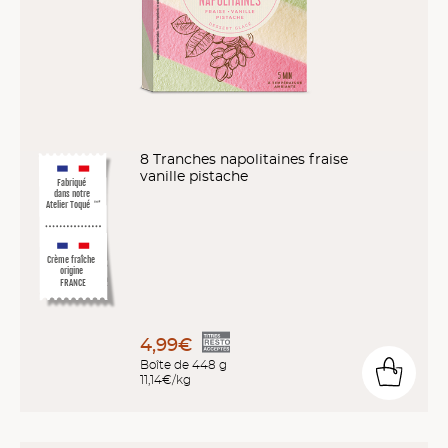
8 Tranches napolitaines fraise
vanille pistache
Fabriqué
dans notre
Atelier Toqué
™*
Crème fraîche
origine
FRANCE
4,99€
Boîte de 448 g
11,14€/kg