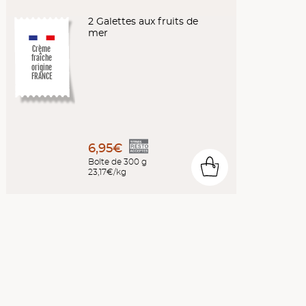
2 Galettes aux fruits de
mer
Crème
fraîche
origine
FRANCE
6,95€
Boîte de 300 g
0
23,17€/kg