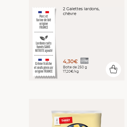
2 Galettes lardons,
chèvre
Porc et
farine de blé
origine
FRANCE
Lardons cuits
fumés SANS
NITRITE ajouté
4,30€
Crème fraîche
Boîte de 250 g
et œufs plein air
0
17,20€/kg
origine FRANCE