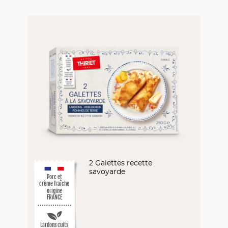
2 Galettes recette
savoyarde
Porc et
crème fraîche
origine
FRANCE
Lardons cuits