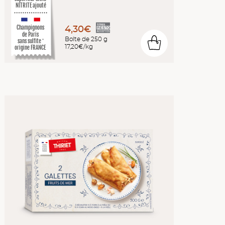
NITRITE ajouté
4,30€
Champignons
de Paris
Boîte de 250 g
sans sulfite
0
*
17,20€/kg
origine FRANCE