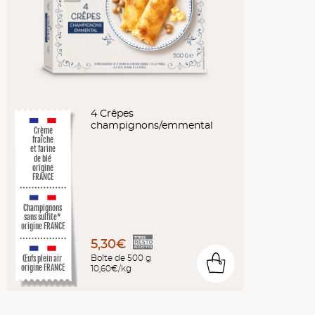
4 Crêpes
champignons/emmental
Crème
fraîche
et farine
de blé
origine
FRANCE
Champignons
sans sulfite*
origine FRANCE
5,30€
Boîte de 500 g
Œufs plein air
0
origine FRANCE
10,60€/kg