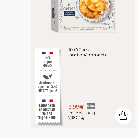
10 Crêpes
jambon/emmental
Porc
origine
FRANCE
Jambon cuit
supérieur SANS
NITRITE ajouté
Farine de blé
3,99€
et œufs frais
Boîte de 500 g
plein air
0
7,98€/kg
origine FRANCE