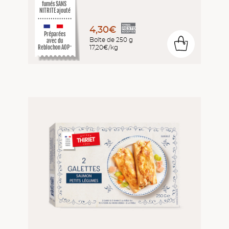
fumés SANS
NITRITE ajouté
4,30€
Préparées
Boîte de 250 g
avec du
0
17,20€/kg
Reblochon AOP
*