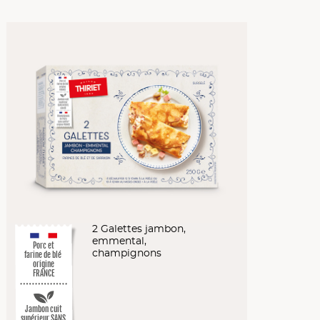
2 Galettes jambon,
emmental,
Porc et
champignons
farine de blé
origine
FRANCE
Jambon cuit
supérieur SANS