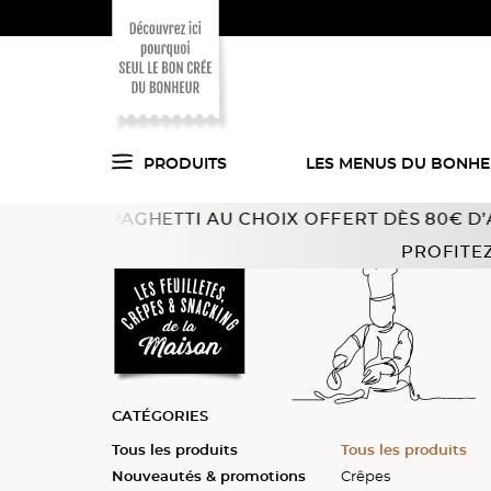
PRODUITS
LES MENUS DU BONH
 SPAGHETTI AU CHOIX OFFERT DÈS 80€ D’ACHAT !
Offr
Voici ce que l'on
Accueil
Feuilletés, crêpes, snacking
Crêpes, galettes 
PROFITEZ
a trouvé pour vous
en cuisine !
CATÉGORIES
Tous les produits
Tous les produits
Tous les produits
Tous les produits
Tous les produits
Nouveautés & promotions
Paniers
Feuilletés
Finger food
Crêpes