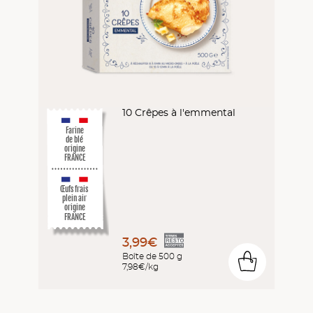
10 Crêpes à l'emmental
Farine
de blé
origine
FRANCE
Œufs frais
plein air
origine
FRANCE
3,99€
Boîte de 500 g
0
7,98€/kg