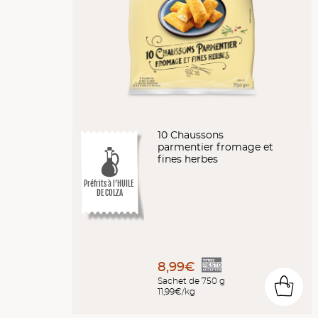
10 Chaussons
parmentier fromage et
fines herbes
Préfrits à l’HUILE
DE COLZA
8,99€
Sachet de 750 g
0
11,99€/kg