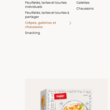
Feuilletés, tartes et tourtes
Feuilletés
Quiches et tartes
Street food
Galettes
individuels
Quiches et tartes
Tartes fines
Chaussons
Feuilletés, tartes et tourtes à
Tartes fines
Tourtes
partager
Tourtes
Crêpes, galettes et
chaussons
Snacking