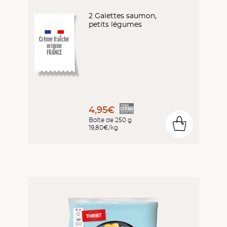
2 Galettes saumon,
petits légumes
Crème fraîche
origine
FRANCE
4,95€
Boîte de 250 g
0
19,80€/kg