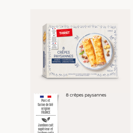
8 crêpes paysannes
Porc et
farine de blé
origine
FRANCE
Jambon cuit
supérieur et