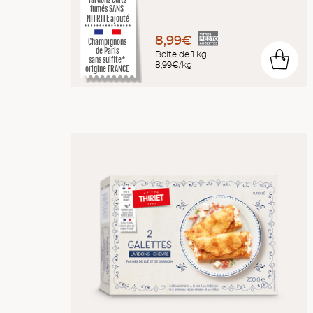
lardons cuits
fumés SANS
NITRITE ajouté
8,99€
Champignons
de Paris
Boîte de 1 kg
0
sans sulfite*
8,99€/kg
origine FRANCE