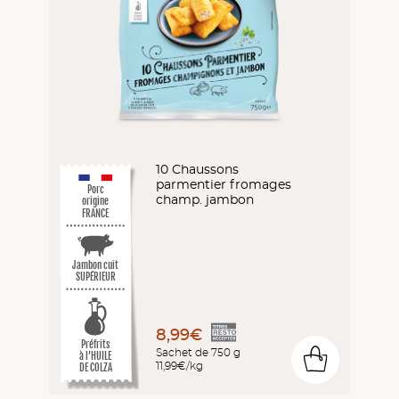
10 Chaussons
parmentier fromages
Porc
champ. jambon
origine
FRANCE
Jambon cuit
SUPÉRIEUR
8,99€
Préfrits
Sachet de 750 g
0
à l’HUILE
11,99€/kg
DE COLZA