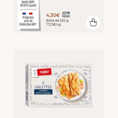
fumés SANS
NITRITE ajouté
4,30€
Préparées
Boîte de 250 g
avec du
0
17,20€/kg
Reblochon AOP
*