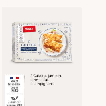
2 Galettes jambon,
emmental,
Porc et
champignons
farine de blé
origine
FRANCE
Jambon cuit
supérieur SANS