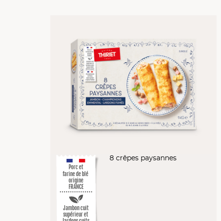
8 crêpes paysannes
Porc et
farine de blé
origine
FRANCE
Jambon cuit
supérieur et