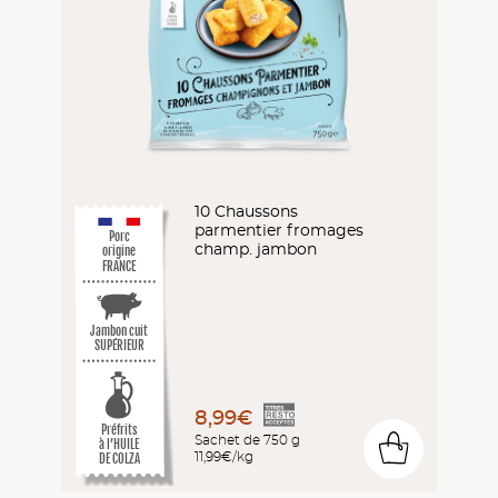
10 Chaussons
parmentier fromages
Porc
champ. jambon
origine
FRANCE
Jambon cuit
SUPÉRIEUR
8,99€
Préfrits
Sachet de 750 g
0
à l’HUILE
11,99€/kg
DE COLZA