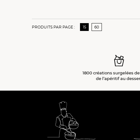
PRODUITS PAR PAGE :
15
60
1800 créations surgelées de
de l’apéritif
au desser