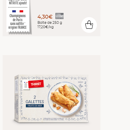
NITRITE ajouté
4,30€
Champignons
de Paris
Boîte de 250 g
sans sulfite
0
*
17,20€/kg
origine FRANCE