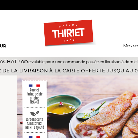
Mes se
EUR
e valable pour une commande passée en livraison à domicile du 18/07 au 10/0
et chaussons
 DE LA LIVRAISON À LA CARTE OFFERTE JUSQU’AU 0
Porc et
farine de blé
origine
FRANCE
Lardons cuits
fumés SANS
NITRITE ajouté