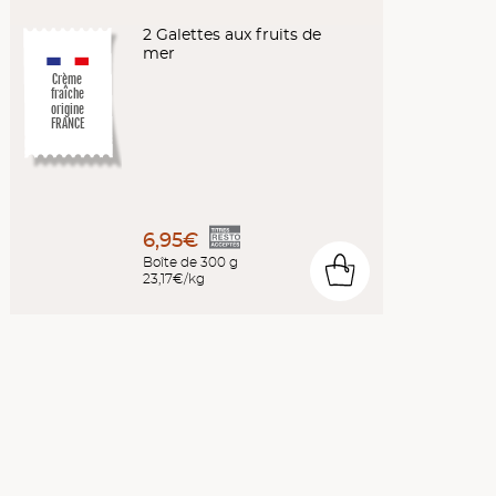
2 Galettes aux fruits de
mer
Crème
fraîche
origine
FRANCE
6,95€
Boîte de 300 g
0
23,17€/kg