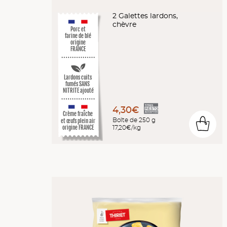
2 Galettes lardons,
chèvre
Porc et
farine de blé
origine
FRANCE
Lardons cuits
fumés SANS
NITRITE ajouté
4,30€
Crème fraîche
Boîte de 250 g
et œufs plein air
0
17,20€/kg
origine FRANCE