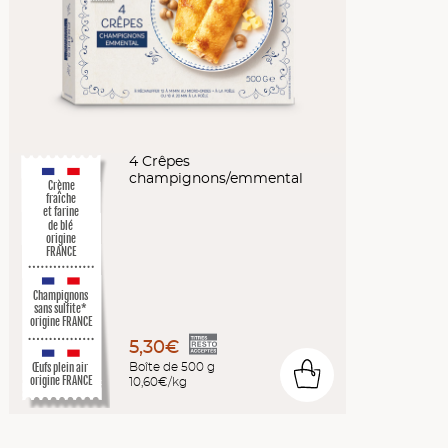
4 Crêpes
champignons/emmental
Crème
fraîche
et farine
de blé
origine
FRANCE
Champignons
sans sulfite*
origine FRANCE
5,30€
Boîte de 500 g
Œufs plein air
0
origine FRANCE
10,60€/kg