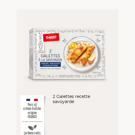
2 Galettes recette
savoyarde
Porc et
crème fraîche
origine
FRANCE
Lardons cuits