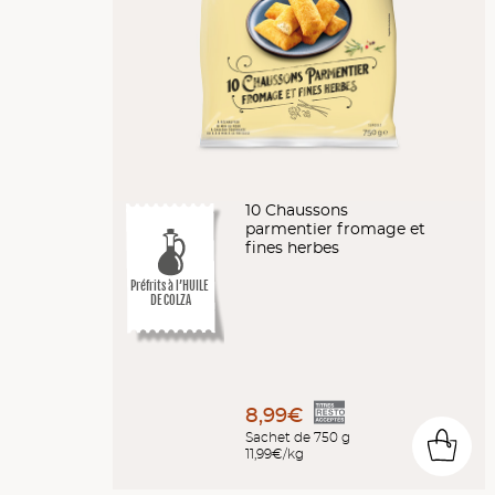
10 Chaussons
parmentier fromage et
fines herbes
Préfrits à l’HUILE
DE COLZA
8,99€
Sachet de 750 g
0
11,99€/kg