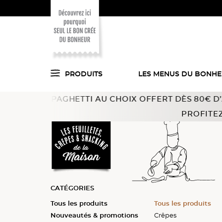
PRODUITS
LES MENUS DU BONH
 SPAGHETTI AU CHOIX OFFERT DÈS 80€ D’ACHAT !
Offr
Voici ce que l'on
Accueil
Feuilletés, crêpes, snacking
Crêpes, galettes 
PROFITEZ
a trouvé pour vous
en cuisine !
CATÉGORIES
Tous les produits
Tous les produits
Tous les produits
Tous les produits
Tous les produits
Nouveautés & promotions
Paniers
Feuilletés
Finger food
Crêpes