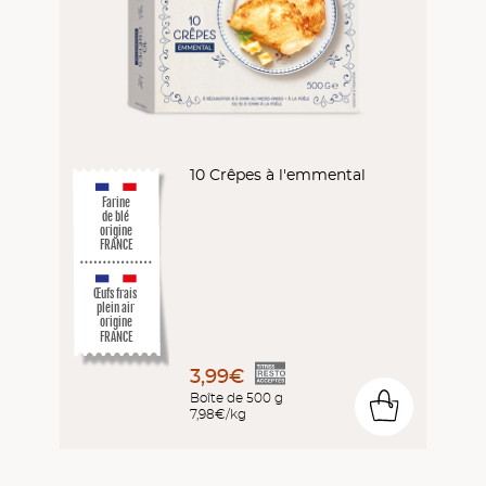
10 Crêpes à l'emmental
Farine
de blé
origine
FRANCE
Œufs frais
plein air
origine
FRANCE
3,99€
Boîte de 500 g
0
7,98€/kg