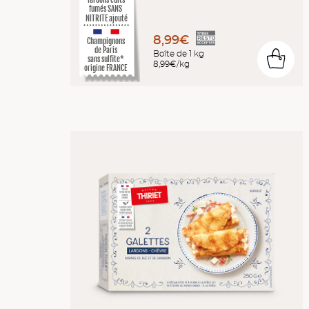
lardons cuits
fumés SANS
NITRITE ajouté
8,99€
Champignons
de Paris
Boîte de 1 kg
0
sans sulfite*
8,99€/kg
origine FRANCE