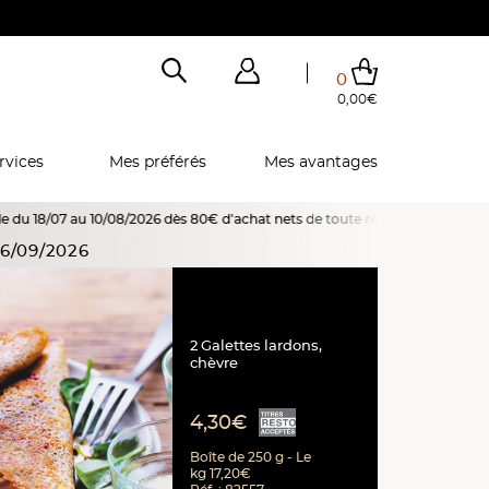
0
0,00€
Total de mes achats
0,00€
Voir mon panier
Voir mon panier
Voir mon panier
Voir mon panier
Hors frais éventuels liés au service choisi
rvices
Mes préférés
Mes avantages
8/2026 dès 80€ d'achat nets de toute remise, promotion ou offre spéciale e
6/09/2026
2 Galettes lardons,
chèvre
4,30€
Boîte de 250 g - Le
kg 17,20€