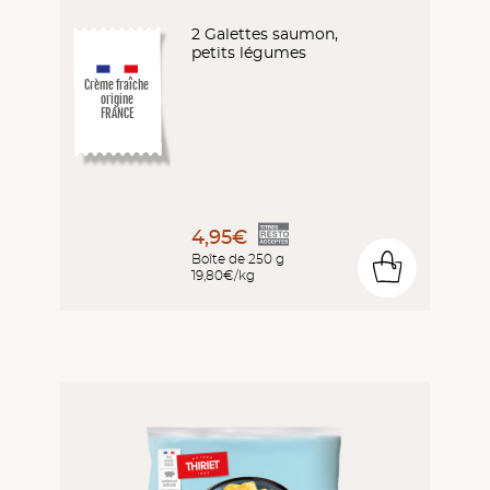
2 Galettes saumon,
petits légumes
Crème fraîche
origine
FRANCE
4,95€
Boîte de 250 g
0
19,80€/kg