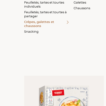
Feuilletés, tartes et tourtes
Feuilletés
Quiches et tartes
Street food
Galettes
individuels
Quiches et tartes
Tartes fines
Chaussons
Feuilletés, tartes et tourtes à
Tartes fines
Tourtes
partager
Tourtes
Crêpes, galettes et
chaussons
Snacking