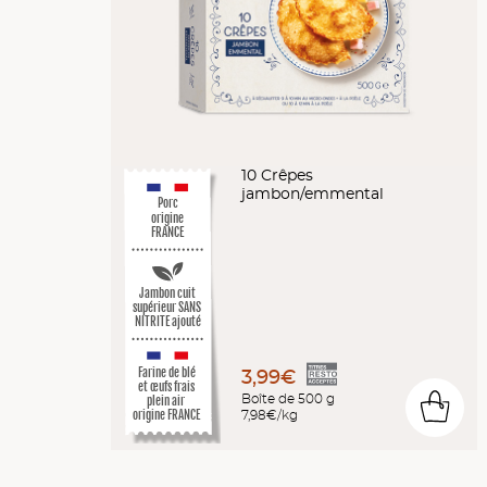
10 Crêpes
jambon/emmental
Porc
origine
FRANCE
Jambon cuit
supérieur SANS
NITRITE ajouté
Farine de blé
3,99€
et œufs frais
Boîte de 500 g
plein air
0
7,98€/kg
origine FRANCE