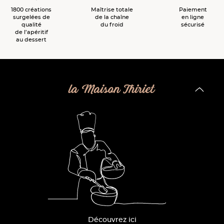
1800 créations
Maîtrise totale
Paiement
surgelées de
de la chaîne
en ligne
qualité
du froid
sécurisé
de l’apéritif
au dessert
la Maison Thiriet
Découvrez ici