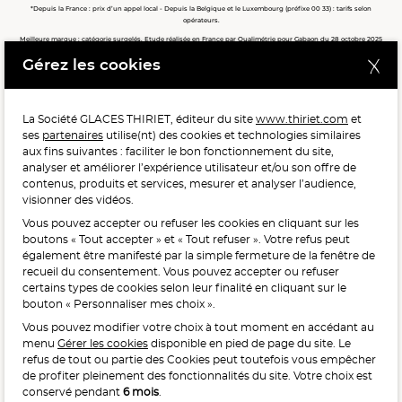
*Depuis la France : prix d’un appel local - Depuis la Belgique et le Luxembourg (préfixe 00 33) : tarifs selon
opérateurs.
Meilleure marque : catégorie surgelés. Etude réalisée en France par Qualimétrie pour Gabaon du 28 octobre 2025
au 02 février 2026 auprès de 122 503 consommateurs.
Gérez les cookies
Meilleure chaîne de magasins, Meilleur e-commerçant, Meilleure relation clients : catégorie surgelés. Étude
réalisée en France par Qualimétrie pour Gabaon du 27 Mars au 07 Juillet 2025 sur 1 246 417 votes.
La Société GLACES THIRIET, éditeur du site
www.thiriet.com
et
ses
partenaires
utilise(nt) des cookies et technologies similaires
POUR VOTRE SANTÉ, MANGEZ AU MOINS CINQ FRUITS ET
aux fins suivantes : faciliter le bon fonctionnement du site,
LÉGUMES PAR JOUR.
WWW.MANGERBOUGER.FR
analyser et améliorer l’expérience utilisateur et/ou son offre de
contenus, produits et services, mesurer et analyser l’audience,
visionner des vidéos.
Vous pouvez accepter ou refuser les cookies en cliquant sur les
L'abus d'alcool est dangereux pour la santé, à consommer
boutons « Tout accepter » et « Tout refuser ». Votre refus peut
avec modération.
également être manifesté par la simple fermeture de la fenêtre de
recueil du consentement. Vous pouvez accepter ou refuser
certains types de cookies selon leur finalité en cliquant sur le
bouton « Personnaliser mes choix ».
Vous pouvez modifier votre choix à tout moment en accédant au
menu
Gérer les cookies
disponible en pied de page du site. Le
refus de tout ou partie des Cookies peut toutefois vous empêcher
Interdiction de vente de boissons alcooliques
de profiter pleinement des fonctionnalités du site. Votre choix est
aux mineurs de moins de 18 ans
conservé pendant
6 mois
.
La preuve de majorité de l’acheteur est exigée au moment