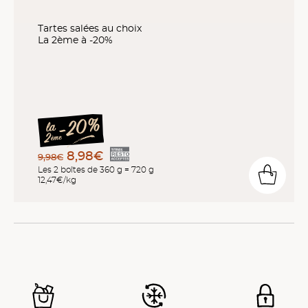
Tartes salées au choix
La 2ème à -20%
8,98€
9,98€
Les 2 boîtes de 360 g = 720 g
12,47€/kg