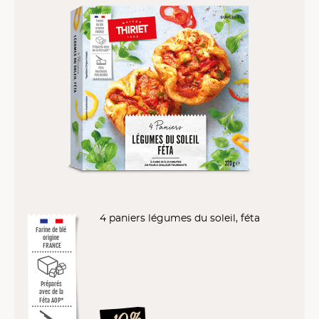
4 paniers légumes du soleil, féta
Farine de blé
origine
FRANCE
Préparés
avec de la
Féta AOP*