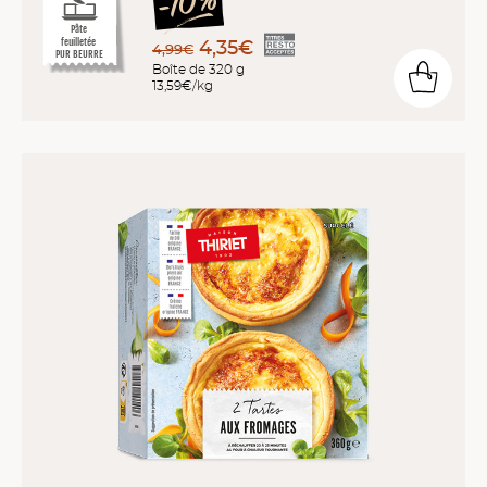
Pâte
feuilletée
4,35€
4,99€
PUR BEURRE
Boîte de 320 g
13,59€/kg