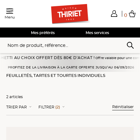
0
Menu
Total de mes achats
0,00€
Voir mon panier
Voir mon panier
Voir mon panier
Voir mon panier
Hors frais éventuels liés au service choisi
Mes préférés
Mes services
TI AU CHOIX OFFERT DÈS 80€ D’ACHAT !
Offre valable pour une commande p
il
Feuilletés, crêpes, snacking
Feuilletés, tartes et tourtes individuels
PROFITEZ DE LA LIVRAISON À LA CARTE OFFERTE JUSQU’AU 06/09/2026
FEUILLETÉS, TARTES ET TOURTES INDIVIDUELS
2 articles
Réinitialiser
TRIER PAR
FILTRER
(2)