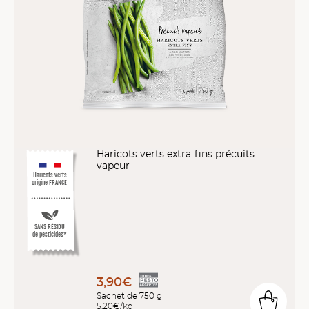
Haricots verts extra-fins précuits
vapeur
Haricots
Haricots verts
verts
origine FRANCE
origine
FRANCE
SANS RÉSIDU
de pesticides*
3,90€
Sachet de 750 g
5,20€/kg