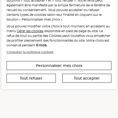
boutons « Tout accepter » et « Tout refuser ». Votre refus peut
avec modération.
également être manifesté par la simple fermeture de la fenêtre de
recueil du consentement. Vous pouvez accepter ou refuser
certains types de cookies selon leur finalité en cliquant sur le
bouton « Personnaliser mes choix ».
Vous pouvez modifier votre choix à tout moment en accédant au
menu
Gérer les cookies
disponible en pied de page du site. Le
refus de tout ou partie des Cookies peut toutefois vous empêcher
Interdiction de vente de boissons alcooliques
de profiter pleinement des fonctionnalités du site. Votre choix est
aux mineurs de moins de 18 ans
conservé pendant
6 mois
.
La preuve de majorité de l’acheteur est exigée au moment
Consulter la politique cookies
de la vente en ligne.
CODE DE LA SANTÉ PUBLIQUE, ART. L. 3342-1 ET L. 3353-3
Personnaliser mes choix
Tout refuser
Tout accepter