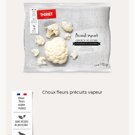
Choux fleurs précuits vapeur
Choux-
fleurs
origine
FRANCE
SANS RÉSIDU
de pesticides
*