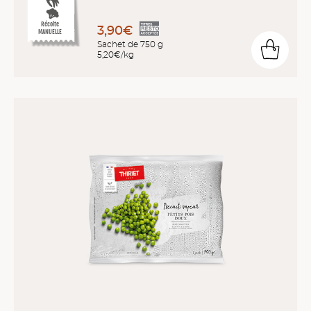
Récolte
3,90€
MANUELLE
Sachet de 750 g
5,20€/kg