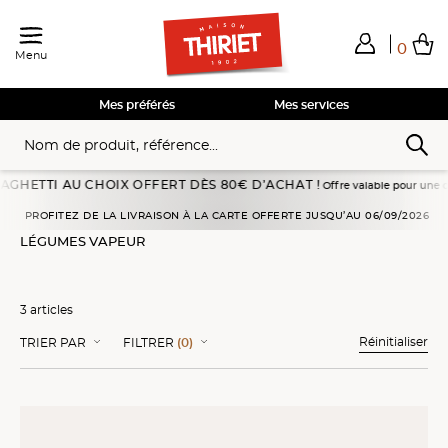
0
Menu
Total de mes achats
0,00€
Voir mon panier
Voir mon panier
Voir mon panier
Voir mon panier
Hors frais éventuels liés au service choisi
Mes préférés
Mes services
ETTI AU CHOIX OFFERT DÈS 80€ D’ACHAT !
Offre valable pour une command
Accueil
Légumes
Légumes vapeur
PROFITEZ DE LA LIVRAISON À LA CARTE OFFERTE JUSQU’AU 06/09/2026
LÉGUMES VAPEUR
3 articles
Réinitialiser
TRIER PAR
FILTRER
(0)