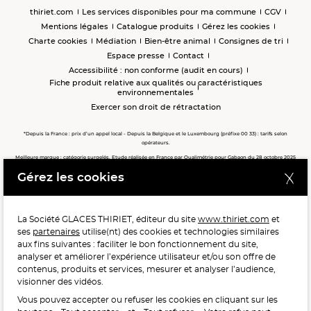
thiriet.com
Les services disponibles pour ma commune
CGV
Mentions légales
Catalogue produits
Gérez les cookies
Charte cookies
Médiation
Bien-être animal
Consignes de tri
Espace presse
Contact
Accessibilité : non conforme (audit en cours)
Fiche produit relative aux qualités ou caractéristiques
environnementales
Exercer son droit de rétractation
*Depuis la France : prix d’un appel local - Depuis la Belgique et le Luxembourg (préfixe 00 33) : tarifs selon
opérateurs.
Meilleure marque : catégorie surgelés. Etude réalisée en France par Qualimétrie pour Gabaon du 28 octobre 2025
au 02 février 2026 auprès de 122 503 consommateurs.
Gérez les cookies
Meilleure chaîne de magasins, Meilleur e-commerçant, Meilleure relation clients : catégorie surgelés. Étude
réalisée en France par Qualimétrie pour Gabaon du 27 Mars au 07 Juillet 2025 sur 1 246 417 votes.
La Société GLACES THIRIET, éditeur du site
www.thiriet.com
et
ses
partenaires
utilise(nt) des cookies et technologies similaires
POUR VOTRE SANTÉ, MANGEZ AU MOINS CINQ FRUITS ET
aux fins suivantes : faciliter le bon fonctionnement du site,
LÉGUMES PAR JOUR.
WWW.MANGERBOUGER.FR
analyser et améliorer l’expérience utilisateur et/ou son offre de
contenus, produits et services, mesurer et analyser l’audience,
visionner des vidéos.
Vous pouvez accepter ou refuser les cookies en cliquant sur les
L'abus d'alcool est dangereux pour la santé, à consommer