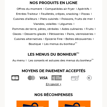
NOS PRODUITS EN LIGNE
Offres du moment
Compatibles air-fryer
Apéritifs
Entrées Traiteur
Feuilletés, crêpes, snacking
Pizzas
Cuisines d'ailleurs
Plats cuisinés
Poissons, fruits de mer
Viandes, volailles
Légumes
Pommes de terre, pâtes, céréales
Aides culinaires
Fruits
Glaces
Desserts glacés
Pâtisseries
Pains, viennoiseries
Cuisines alternatives
Epicerie Fine
Boîtes découvertes
™
Boutique
Les menus du bonheur
™
LES MENUS DU BONHEUR
™
Au menu
Les conseils et astuces des menus du bonheur
MOYENS DE PAIEMENT ACCEPTÉS
En savoir +
NOS RÉCOMPENSES