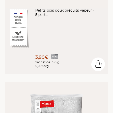
Petits pois doux précuits vapeur -
5 parts
Petits pois
origine
FRANCE
SANS RÉSIDU
de pesticides*
3,90€
Sachet de 750 g
5,20€/kg