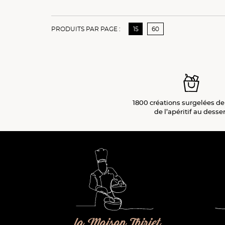
PRODUITS PAR PAGE :
15
60
1800 créations surgelées de
de l’apéritif
au desser
la Maison Thiriet