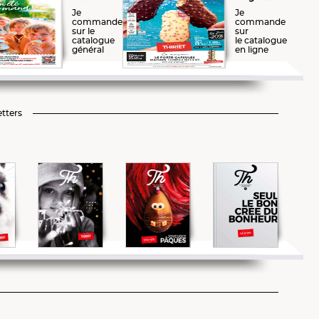
Je
Je
commande
commande
sur le
sur
catalogue
le catalogue
général
en ligne
tters