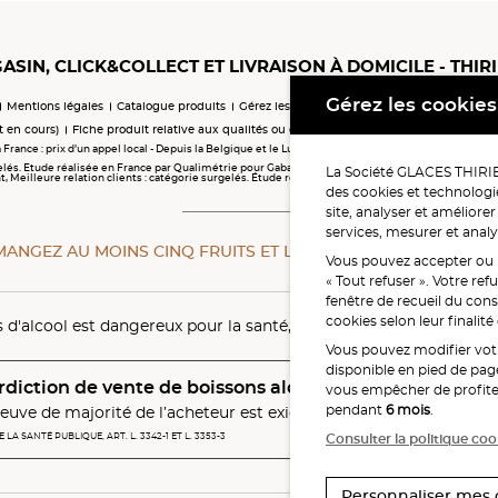
ASIN, CLICK&COLLECT ET LIVRAISON À DOMICILE - THIR
Gérez les cookies
Mentions légales
Catalogue produits
Gérez les cookies
Charte cookies
Médiatio
t en cours)
Fiche produit relative aux qualités ou caractéristiques environnementales
 France : prix d’un appel local - Depuis la Belgique et le Luxembourg (préfixe 00 33) : tarifs selon 
elés. Etude réalisée en France par Qualimétrie pour Gabaon du 28 octobre 2025 au 02 février 202
La Société GLACES THIRIET
eilleure relation clients : catégorie surgelés. Étude réalisée en France par Qualimétrie pour Ga
des cookies et technologie
site, analyser et améliorer
services, mesurer et analy
MANGEZ AU MOINS CINQ FRUITS ET LÉGUMES PAR JOUR.
WWW
Vous pouvez accepter ou re
« Tout refuser ». Votre re
fenêtre de recueil du con
cookies selon leur finalit
s d'alcool est dangereux pour la santé, à consommer avec modér
Vous pouvez modifier vo
disponible en pied de page
rdiction de vente de boissons alcooliques aux mineurs
vous empêcher de profiter
pendant
6 mois
.
euve de majorité de l’acheteur est exigée au moment de la vente
Consulter la politique coo
LA SANTÉ PUBLIQUE, ART. L. 3342-1 ET L. 3353-3
Personnaliser mes 