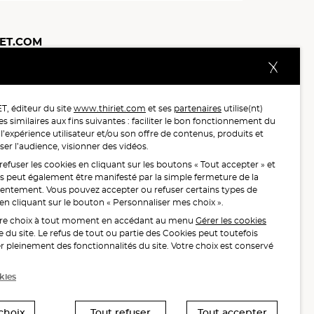
IET.COM
n
Bien-être animal
Consignes de tri
Espace presse
Contact
Exercer son droit de rétractation
opérateurs.
6 auprès de 122 503 consommateurs.
, éditeur du site
www.thiriet.com
et ses
partenaires
utilise(nt)
baon du 27 Mars au 07 Juillet 2025 sur 1 246 417 votes.
s similaires aux fins suivantes : faciliter le bon fonctionnement du
 l’expérience utilisateur et/ou son offre de contenus, produits et
ser l’audience, visionner des vidéos.
.MANGERBOUGER.FR
fuser les cookies en cliquant sur les boutons « Tout accepter » et
fus peut également être manifesté par la simple fermeture de la
sentement. Vous pouvez accepter ou refuser certains types de
é en cliquant sur le bouton « Personnaliser mes choix ».
ation.
tre choix à tout moment en accédant au menu
Gérer les cookies
 du site. Le refus de tout ou partie des Cookies peut toutefois
 de moins de 18 ans
 pleinement des fonctionnalités du site. Votre choix est conservé
 en ligne.
kies
choix
Tout refuser
Tout accepter