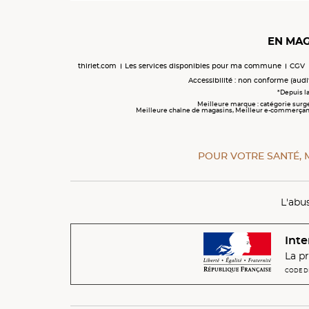
EN MAG
thiriet.com
Les services disponibles pour ma commune
CGV
Accessibilité : non conforme (audi
*Depuis la
Meilleure marque : catégorie surg
Meilleure chaîne de magasins, Meilleur e-commerçant, M
POUR VOTRE SANTÉ, 
L'abu
Inte
La pr
CODE DE 