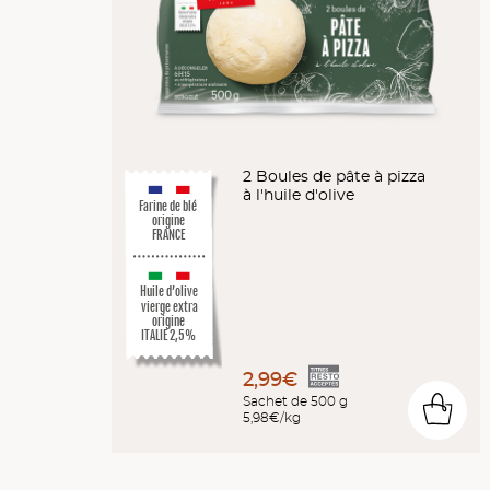
2 Boules de pâte à pizza
à l'huile d'olive
Farine de blé
origine
FRANCE
Huile d’olive
vierge extra
origine
ITALIE 2,5%
2,99€
Sachet de 500 g
0
5,98€/kg