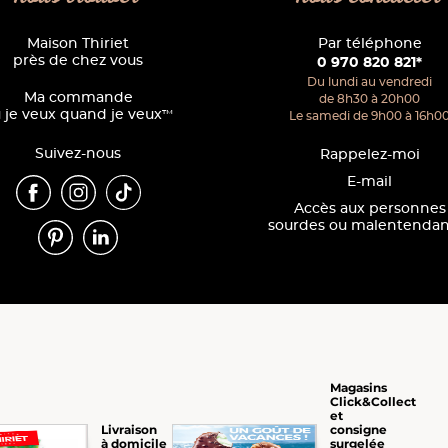
Maison Thiriet
Par téléphone
près de chez vous
0 970 820 821*
Du lundi au vendredi
Ma commande
de 8h30 à 20h00
 je veux quand je veux
™
Le samedi de 9h00 à 16h0
Suivez-nous
Rappelez-moi
E-mail
Accès aux personnes
sourdes ou malentendan
Magasins
Click&Collect
et
consigne
Livraison
surgelée
à domicile