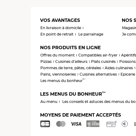
VOS AVANTAGES
NOS S
En livraison à domicile
Magasi
En point de retrait
Le parrainage
Je comm
NOS PRODUITS EN LIGNE
Offres du moment
Compatibles air-fryer
Apéritif
Pizzas
Cuisines d'ailleurs
Plats cuisinés
Poissons,
Pommes de terre, pâtes, céréales
Aides culinaires
Pains, viennoiseries
Cuisines alternatives
Epicerie
™
Les menus du bonheur
™
LES MENUS DU BONHEUR
Au menu
Les conseils et astuces des menus du b
MOYENS DE PAIEMENT ACCEPTÉS
E