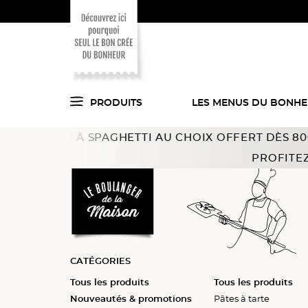
PRODUITS
LES MENUS DU BONH
OSEUR À SPAGHETTI AU CHOIX OFFERT DÈS 80€ D’ACH
Voici ce que l'on
Accueil
Pains, viennoiseries
Pâtes
Pâtes à pizza
PROFITEZ
a trouvé pour vous
en cuisine !
CATÉGORIES
Tous les produits
Tous les produits
Tous les produits
Tous les produits
Tous les produits
Tous les produits
Tous les produits
Nouveautés & promotions
Demi baguettes
Brioches
Les minis
Crêpes et pancakes
Beignets
Pâtes à tarte