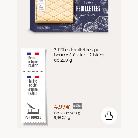
2 Pâtes feuilletées pur
beurre à étaler - 2 blocs
Beurre
de 250 g
origine
FRANCE
Farine
de blé
origine
FRANCE
4,99€
Boîte de 500 g
0
PUR BEURRE
9,98€/kg