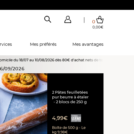
0
0,00€
Total de mes achats
0,00€
Voir mon panier
Voir mon panier
Voir mon panier
Voir mon panier
Hors frais éventuels liés au service choisi
rvices
Mes préférés
Mes avantages
/07 au 10/08/2026 dès 80€ d'achat nets de toute remise, promotion ou offre 
6/09/2026
2 Pâtes feuilletées
pur beurre à étaler
2 blocs de 250 g
4,99€
Boîte de 500 g - Le
kg 9,98€