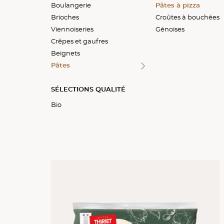
Boulangerie
Petits pains
Briochettes
Les classiques
Galettes et blinis
Donuts
Pâtes à pizza
Brioches
Pains spéciaux
Gaufres
Chouquettes
Croûtes à bouchées
Viennoiseries
Génoises
Crêpes et gaufres
Beignets
Pâtes
SÉLECTIONS QUALITÉ
Bio