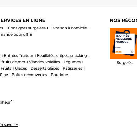
ERVICES EN LIGNE
NOS RÉCO
ns
Consignes surgelées
Livraison à domicile
ande pour offrir
s
Entrées Traiteur
Feuilletés, crêpes, snacking
 fruits de mer
Viandes, volailles
Légumes
Surgelés
Fruits
Glaces
Desserts glacés
Pâtisseries
 Fine
Boîtes découvertes
Boutique
™
onheur
n savoir +