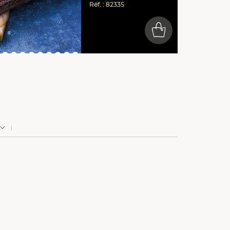
Réf. : 82335
0