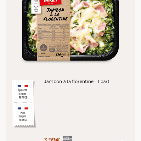
Jambon à la florentine - 1 part
Épinards
origine
FRANCE
Porc
origine
FRANCE
3,99€