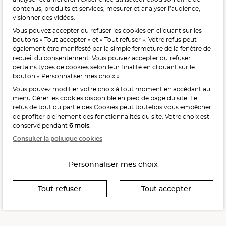
contenus, produits et services, mesurer et analyser l’audience,
visionner des vidéos.
Vous pouvez accepter ou refuser les cookies en cliquant sur les
L'abus d'alcool est dangereux pour la santé, à consommer
boutons « Tout accepter » et « Tout refuser ». Votre refus peut
avec modération.
également être manifesté par la simple fermeture de la fenêtre de
recueil du consentement. Vous pouvez accepter ou refuser
certains types de cookies selon leur finalité en cliquant sur le
bouton « Personnaliser mes choix ».
Vous pouvez modifier votre choix à tout moment en accédant au
menu
Gérer les cookies
disponible en pied de page du site. Le
refus de tout ou partie des Cookies peut toutefois vous empêcher
Interdiction de vente de boissons alcooliques
de profiter pleinement des fonctionnalités du site. Votre choix est
aux mineurs de moins de 18 ans
conservé pendant
6 mois
.
La preuve de majorité de l’acheteur est exigée au moment
Consulter la politique cookies
de la vente en ligne.
CODE DE LA SANTÉ PUBLIQUE, ART. L. 3342-1 ET L. 3353-3
Personnaliser mes choix
Tout refuser
Tout accepter