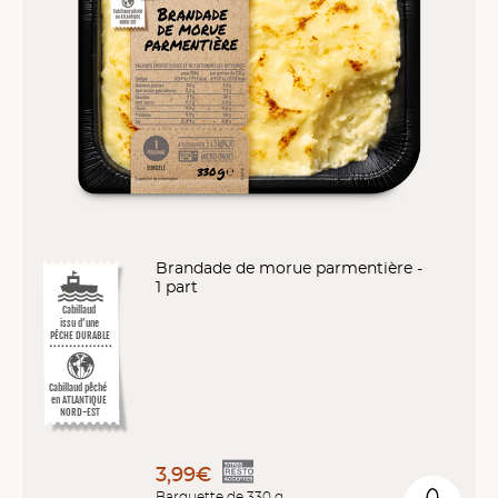
Brandade de morue parmentière -
1 part
Cabillaud
issu d’une
PÊCHE DURABLE
Cabillaud pêché
en ATLANTIQUE
NORD-EST
3,99€
Barquette de 330 g