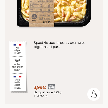
Spaetzle aux lardons, crème et
oignons - 1 part
Porc
origine
FRANCE
Lardons
SANS NITRITE
ajouté*
Crème
fraîche
origine
3,99€
FRANCE
Barquette de 330 g
12,09€/kg