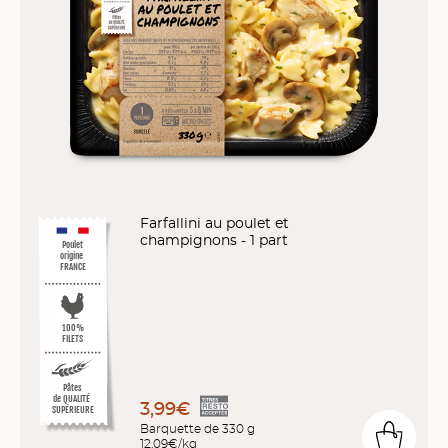
Farfallini au poulet et
champignons - 1 part
Poulet
origine
FRANCE
100%
FILETS
Pâtes
de QUALITÉ
3,99€
SUPÉRIEURE
Barquette de 330 g
12,09€/kg