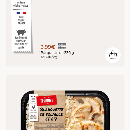
de terre
origine FRANCE
Porc
origine
FRANCE
Jambon cuit
supérieur
SANS NITRITE
3,99€
ajouté
Barquette de 330 g
12,09€/kg