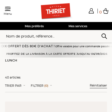
0
Menu
Total de mes achats
0,00€
Voir mon panier
Voir mon panier
Voir mon panier
Voir mon panier
Hors frais éventuels liés au service choisi
Mes préférés
Mes services
 DÈS 80€ D’ACHAT !
Offre valable pour une commande passée en livraison à domici
Accueil
Plats cuisinés
Plats individuels
Lunch
PROFITEZ DE LA LIVRAISON À LA CARTE OFFERTE JUSQU’AU 06/09/2026
LUNCH
40 articles
Réinitialiser
TRIER PAR
FILTRER
(0)