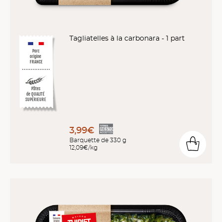
Tagliatelles à la carbonara - 1 part
Porc
origine
FRANCE
Pâtes
de QUALITÉ
SUPÉRIEURE
3,99€
Barquette de 330 g
12,09€/kg