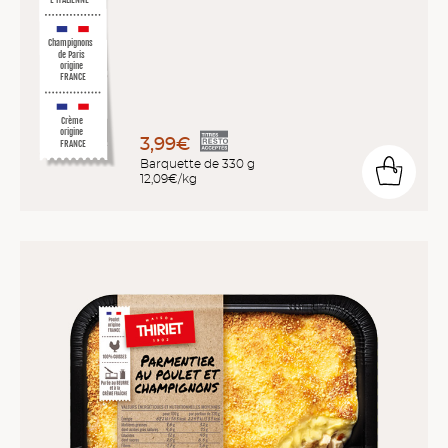
L’ITALIENNE*
Champignons
de Paris
origine
FRANCE
Crème
origine
3,99€
FRANCE
Barquette de 330 g
12,09€/kg