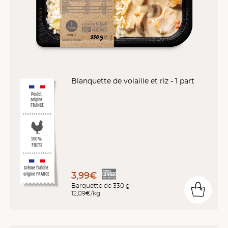
Blanquette de volaille et riz - 1 part
Poulet
origine
FRANCE
10
0
%
FILETS
Crème fraîche
3,99€
origine FRANCE
Barquette de 330 g
12,09€/kg