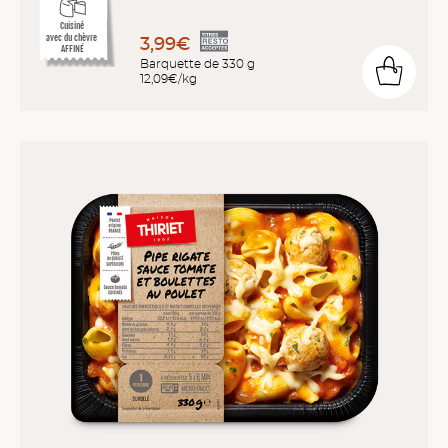
Cuisiné
avec du chèvre
3,99€
AFFINÉ
Barquette de 330 g
12,09€/kg