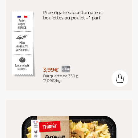
Pipe rigate sauce tomate et
boulettes au poulet - 1 part
Poulet
origine
FRANCE
Pâtes
de QUALITÉ
SUPÉRIEURE
Sauce tomate
3,99€
CUISINÉE
Barquette de 330 g
12,09€/kg