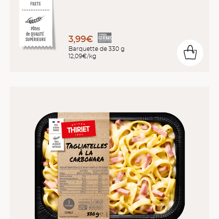
FILETS
Pâtes
de QUALITÉ
3,99€
SUPÉRIEURE
Barquette de 330 g
12,09€/kg