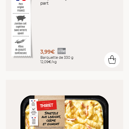
part
Porc
origine
FRANCE
Jambon cuit
supérieur
SANS NITRITE
ajouté
Pâtes
de QUALITÉ
3,99€
SUPÉRIEURE
Barquette de 330 g
12,09€/kg