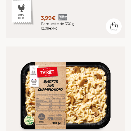
10
0
%
3,99€
FILETS
Barquette de 330 g
12,09€/kg