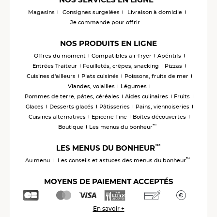
Magasins
Consignes surgelées
Livraison à domicile
Je commande pour offrir
NOS PRODUITS EN LIGNE
Offres du moment
Compatibles air-fryer
Apéritifs
Entrées Traiteur
Feuilletés, crêpes, snacking
Pizzas
Cuisines d'ailleurs
Plats cuisinés
Poissons, fruits de mer
Viandes, volailles
Légumes
Pommes de terre, pâtes, céréales
Aides culinaires
Fruits
Glaces
Desserts glacés
Pâtisseries
Pains, viennoiseries
Cuisines alternatives
Epicerie Fine
Boîtes découvertes
™
Boutique
Les menus du bonheur
™
LES MENUS DU BONHEUR
™
Au menu
Les conseils et astuces des menus du bonheur
MOYENS DE PAIEMENT ACCEPTÉS
En savoir +