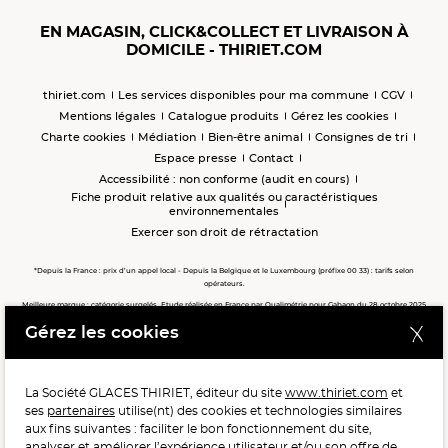
EN MAGASIN, CLICK&COLLECT ET LIVRAISON À
DOMICILE - THIRIET.COM
thiriet.com
Les services disponibles pour ma commune
CGV
Mentions légales
Catalogue produits
Gérez les cookies
Charte cookies
Médiation
Bien-être animal
Consignes de tri
Espace presse
Contact
Accessibilité : non conforme (audit en cours)
Fiche produit relative aux qualités ou caractéristiques
environnementales
Exercer son droit de rétractation
*Depuis la France : prix d’un appel local - Depuis la Belgique et le Luxembourg (préfixe 00 33) : tarifs selon
opérateurs.
Meilleure marque : catégorie surgelés. Etude réalisée en France par Qualimétrie pour Gabaon du 28 octobre 2025
au 02 février 2026 auprès de 122 503 consommateurs.
Gérez les cookies
Meilleure chaîne de magasins, Meilleur e-commerçant, Meilleure relation clients : catégorie surgelés. Étude
réalisée en France par Qualimétrie pour Gabaon du 27 Mars au 07 Juillet 2025 sur 1 246 417 votes.
La Société GLACES THIRIET, éditeur du site
www.thiriet.com
et
ses
partenaires
utilise(nt) des cookies et technologies similaires
POUR VOTRE SANTÉ, MANGEZ AU MOINS CINQ FRUITS ET
aux fins suivantes : faciliter le bon fonctionnement du site,
LÉGUMES PAR JOUR.
WWW.MANGERBOUGER.FR
analyser et améliorer l’expérience utilisateur et/ou son offre de