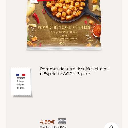
Pommes de terre rissolées piment
d'Espelette AOP* - 3 parts
Pommes
de terre
origine
FRANCE
4,99€
Sachet de 450 g