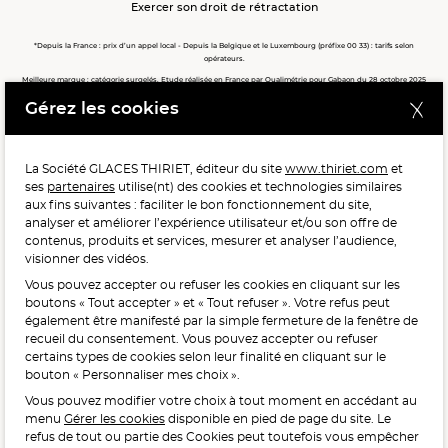
Exercer son droit de rétractation
*Depuis la France : prix d’un appel local - Depuis la Belgique et le Luxembourg (préfixe 00 33) : tarifs selon
opérateurs.
Meilleure marque : catégorie surgelés. Etude réalisée en France par Qualimétrie pour Gabaon du 28 octobre 2025
au 02 février 2026 auprès de 122 503 consommateurs.
Gérez les cookies
Meilleure chaîne de magasins, Meilleur e-commerçant, Meilleure relation clients : catégorie surgelés. Étude
réalisée en France par Qualimétrie pour Gabaon du 27 Mars au 07 Juillet 2025 sur 1 246 417 votes.
La Société GLACES THIRIET, éditeur du site
www.thiriet.com
et
ses
partenaires
utilise(nt) des cookies et technologies similaires
POUR VOTRE SANTÉ, MANGEZ AU MOINS CINQ FRUITS ET
aux fins suivantes : faciliter le bon fonctionnement du site,
LÉGUMES PAR JOUR.
WWW.MANGERBOUGER.FR
analyser et améliorer l’expérience utilisateur et/ou son offre de
contenus, produits et services, mesurer et analyser l’audience,
visionner des vidéos.
Vous pouvez accepter ou refuser les cookies en cliquant sur les
L'abus d'alcool est dangereux pour la santé, à consommer
boutons « Tout accepter » et « Tout refuser ». Votre refus peut
avec modération.
également être manifesté par la simple fermeture de la fenêtre de
recueil du consentement. Vous pouvez accepter ou refuser
certains types de cookies selon leur finalité en cliquant sur le
bouton « Personnaliser mes choix ».
Vous pouvez modifier votre choix à tout moment en accédant au
menu
Gérer les cookies
disponible en pied de page du site. Le
refus de tout ou partie des Cookies peut toutefois vous empêcher
Interdiction de vente de boissons alcooliques