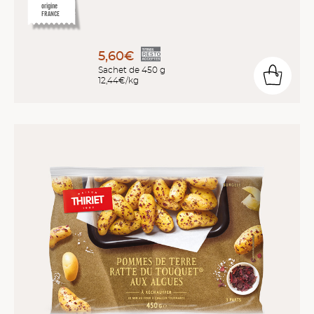
origine
FRANCE
5,60€
Sachet de 450 g
12,44€/kg