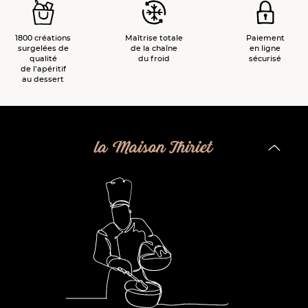
1800 créations
Maîtrise totale
Paiement
surgelées de
de la chaîne
en ligne
qualité
du froid
sécurisé
de l’apéritif
au dessert
la Maison Thiriet