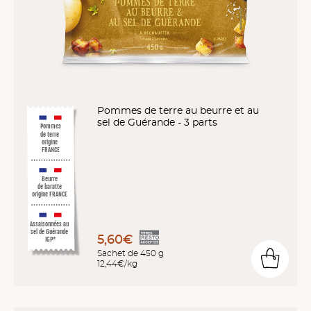
Pommes de terre au beurre et au
sel de Guérande - 3 parts
Pommes
de terre
origine
FRANCE
Beurre
de baratte
origine FRANCE
Assaisonnées au
sel de Guérande
5,60€
IGP*
Sachet de 450 g
12,44€/kg