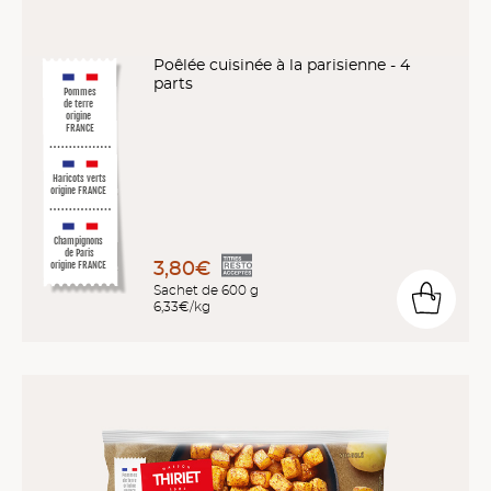
Poêlée cuisinée à la parisienne - 4
parts
Pommes
de terre
origine
FRANCE
Haricots verts
origine FRANCE
Champignons
de Paris
3,80€
origine FRANCE
Sachet de 600 g
6,33€/kg