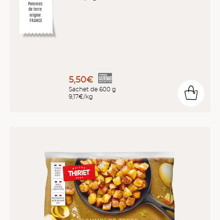
Pommes
de terre
origine
FRANCE
5,50€
Sachet de 600 g
9,17€/kg