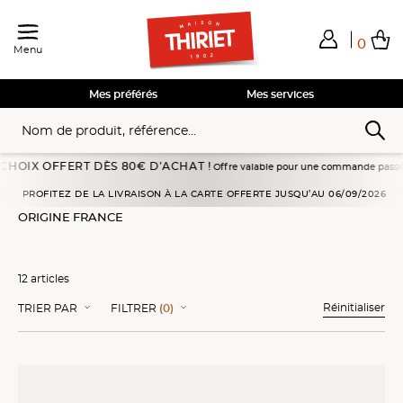
0
Menu
Total de mes achats
0,00€
Voir mon panier
Voir mon panier
Voir mon panier
Voir mon panier
Hors frais éventuels liés au service choisi
Mes préférés
Mes services
FERT DÈS 80€ D’ACHAT !
Offre valable pour une commande passée en livraison à 
Pommes de terre, pâtes, céréales
Sélections Qualité
Origine France
PROFITEZ DE LA LIVRAISON À LA CARTE OFFERTE JUSQU’AU 06/09/2026
ORIGINE FRANCE
12 articles
Réinitialiser
TRIER PAR
FILTRER
(0)