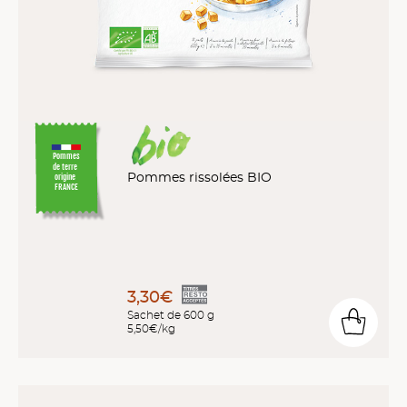
Pommes
de terre
Pommes rissolées BIO
origine
FRANCE
3,30€
Sachet de 600 g
5,50€/kg