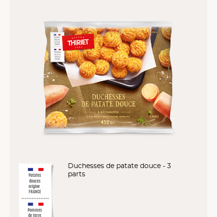
Duchesses de patate douce - 3
parts
Patates
douces
origine
FRANCE
Pommes
de terre