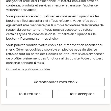
analyser et améliorer l’expérience utilisateur et/ou son offre de
contenus, produits et services, mesurer et analyser l’audience,
visionner des vidéos.
Vous pouvez accepter ou refuser les cookies en cliquant sur les
L'abus d'alcool est dangereux pour la santé, à consommer
boutons « Tout accepter » et « Tout refuser ». Votre refus peut
avec modération.
également être manifesté par la simple fermeture de la fenêtre de
recueil du consentement. Vous pouvez accepter ou refuser
certains types de cookies selon leur finalité en cliquant sur le
bouton « Personnaliser mes choix ».
Vous pouvez modifier votre choix à tout moment en accédant au
menu
Gérer les cookies
disponible en pied de page du site. Le
refus de tout ou partie des Cookies peut toutefois vous empêcher
Interdiction de vente de boissons alcooliques
de profiter pleinement des fonctionnalités du site. Votre choix est
aux mineurs de moins de 18 ans
conservé pendant
6 mois
.
La preuve de majorité de l’acheteur est exigée au moment
Consulter la politique cookies
de la vente en ligne.
CODE DE LA SANTÉ PUBLIQUE, ART. L. 3342-1 ET L. 3353-3
Personnaliser mes choix
Tout refuser
Tout accepter