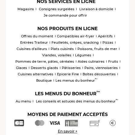
NOS SERVICES EN LIGNE
Magasins
Consignes surgelées
Livraison à domicile
Je commande pour offrir
NOS PRODUITS EN LIGNE
Offres du moment
Compatibles air-fryer
Apéritifs
Entrées Traiteur
Feuilletés, crêpes, snacking
Pizzas
Cuisines d'ailleurs
Plats cuisinés
Poissons, fruits de mer
Viandes, volailles
Légumes
Pommes de terre, pâtes, céréales
Aides culinaires
Fruits
Glaces
Desserts glacés
Pâtisseries
Pains, viennoiseries
Cuisines alternatives
Epicerie Fine
Boîtes découvertes
™
Boutique
Les menus du bonheur
™
LES MENUS DU BONHEUR
™
Au menu
Les conseils et astuces des menus du bonheur
MOYENS DE PAIEMENT ACCEPTÉS
En savoir +