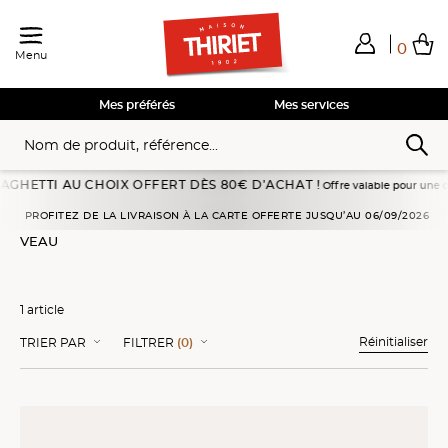
0
Menu
Total de mes achats
0,00€
Voir mon panier
Voir mon panier
Voir mon panier
Voir mon panier
Hors frais éventuels liés au service choisi
Mes préférés
Mes services
HETTI AU CHOIX OFFERT DÈS 80€ D’ACHAT !
Offre valable pour une comman
Accueil
Viandes, volailles
Viandes panées
Veau
PROFITEZ DE LA LIVRAISON À LA CARTE OFFERTE JUSQU’AU 06/09/2026
VEAU
1 article
Réinitialiser
TRIER PAR
FILTRER
(0)