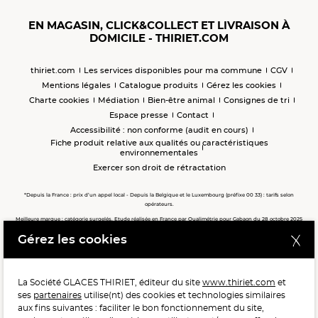
EN MAGASIN, CLICK&COLLECT ET LIVRAISON À
DOMICILE - THIRIET.COM
thiriet.com
Les services disponibles pour ma commune
CGV
Mentions légales
Catalogue produits
Gérez les cookies
Charte cookies
Médiation
Bien-être animal
Consignes de tri
Espace presse
Contact
Accessibilité : non conforme (audit en cours)
Fiche produit relative aux qualités ou caractéristiques
environnementales
Exercer son droit de rétractation
*Depuis la France : prix d’un appel local - Depuis la Belgique et le Luxembourg (préfixe 00 33) : tarifs selon
opérateurs.
Meilleure marque : catégorie surgelés. Etude réalisée en France par Qualimétrie pour Gabaon du 28 octobre 2025
au 02 février 2026 auprès de 122 503 consommateurs.
Gérez les cookies
Meilleure chaîne de magasins, Meilleur e-commerçant, Meilleure relation clients : catégorie surgelés. Étude
réalisée en France par Qualimétrie pour Gabaon du 27 Mars au 07 Juillet 2025 sur 1 246 417 votes.
La Société GLACES THIRIET, éditeur du site
www.thiriet.com
et
ses
partenaires
utilise(nt) des cookies et technologies similaires
POUR VOTRE SANTÉ, MANGEZ AU MOINS CINQ FRUITS ET
aux fins suivantes : faciliter le bon fonctionnement du site,
LÉGUMES PAR JOUR.
WWW.MANGERBOUGER.FR