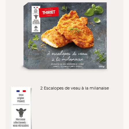
2 Escalopes de veau à la milanaise
Veau
origine
FRANCE
Morceaux
sélectionnés :
NOIX PÂTISSIÈRE