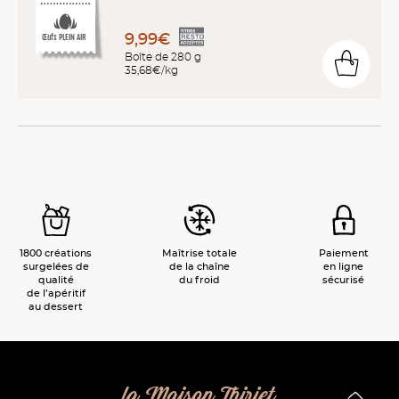
9,99€
Œufs PLEIN AIR
Boîte de 280 g
35,68€/kg
1800 créations
Maîtrise totale
Paiement
surgelées de
de la chaîne
en ligne
qualité
du froid
sécurisé
de l’apéritif
au dessert
la Maison Thiriet