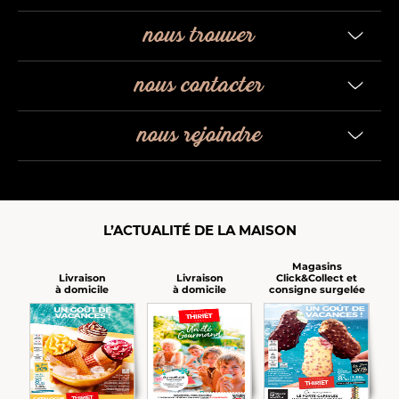
nous trouver
nous contacter
nous rejoindre
L’ACTUALITÉ DE LA MAISON
Magasins
Click&Collect et
Livraison
Livraison
consigne surgelée
à domicile
à domicile