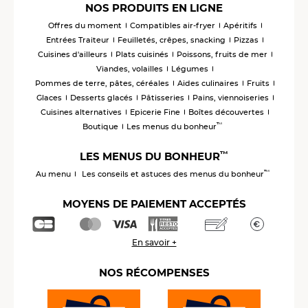
NOS PRODUITS EN LIGNE
Offres du moment
Compatibles air-fryer
Apéritifs
Entrées Traiteur
Feuilletés, crêpes, snacking
Pizzas
Cuisines d'ailleurs
Plats cuisinés
Poissons, fruits de mer
Viandes, volailles
Légumes
Pommes de terre, pâtes, céréales
Aides culinaires
Fruits
Glaces
Desserts glacés
Pâtisseries
Pains, viennoiseries
Cuisines alternatives
Epicerie Fine
Boîtes découvertes
™
Boutique
Les menus du bonheur
™
LES MENUS DU BONHEUR
™
Au menu
Les conseils et astuces des menus du bonheur
MOYENS DE PAIEMENT ACCEPTÉS
En savoir +
NOS RÉCOMPENSES