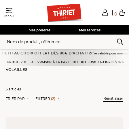
0
Menu
Total de mes achats
0,00€
Voir mon panier
Voir mon panier
Voir mon panier
Voir mon panier
Hors frais éventuels liés au service choisi
Mes préférés
Mes services
TI AU CHOIX OFFERT DÈS 80€ D’ACHAT !
Offre valable pour une commande p
Accueil
Viandes, volailles
Volailles
PROFITEZ DE LA LIVRAISON À LA CARTE OFFERTE JUSQU’AU 06/09/2026
VOLAILLES
3 articles
Réinitialiser
TRIER PAR
FILTRER
(2)