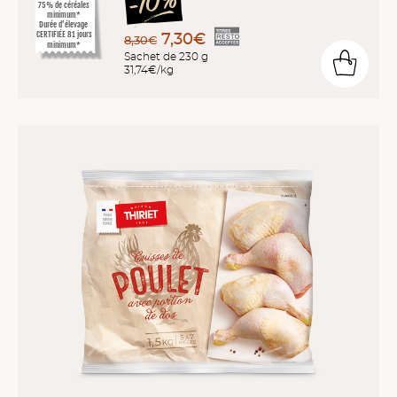
75% de céréales
minimum*
Durée d’élevage
CERTIFIÉE 81 jours
7,30€
8,30€
minimum*
Sachet de 230 g
31,74€/kg