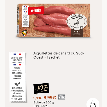
Aiguillettes de canard du Sud-
Ouest - 1 sachet
Canard origine
SUD-OUEST
Canard
nourri avec
des céréales
cultivées
en FRANCE
*
Alimentation
100% végétale,
vitamines
et minéraux
8,99€
9,99€
et sans OGM
**
Boîte de 300 g
29,97€/kg