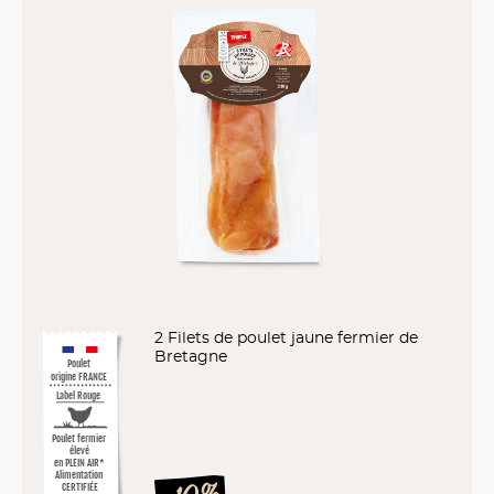
2 Filets de poulet jaune fermier de
Bretagne
Poulet
origine FRANCE
Label Rouge
Poulet fermier
élevé
en PLEIN AIR*
Alimentation
CERTIFIÉE