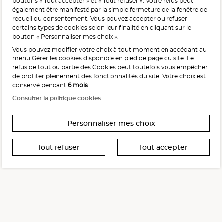
boutons « Tout accepter » et « Tout refuser ». Votre refus peut
avec modération.
également être manifesté par la simple fermeture de la fenêtre de
recueil du consentement. Vous pouvez accepter ou refuser
certains types de cookies selon leur finalité en cliquant sur le
bouton « Personnaliser mes choix ».
Vous pouvez modifier votre choix à tout moment en accédant au
menu
Gérer les cookies
disponible en pied de page du site. Le
refus de tout ou partie des Cookies peut toutefois vous empêcher
Interdiction de vente de boissons alcooliques
de profiter pleinement des fonctionnalités du site. Votre choix est
aux mineurs de moins de 18 ans
conservé pendant
6 mois
.
La preuve de majorité de l’acheteur est exigée au moment
Consulter la politique cookies
de la vente en ligne.
CODE DE LA SANTÉ PUBLIQUE, ART. L. 3342-1 ET L. 3353-3
Personnaliser mes choix
Tout refuser
Tout accepter