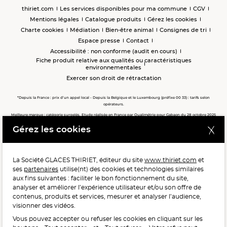
thiriet.com
Les services disponibles pour ma commune
CGV
Mentions légales
Catalogue produits
Gérez les cookies
Charte cookies
Médiation
Bien-être animal
Consignes de tri
Espace presse
Contact
Accessibilité : non conforme (audit en cours)
Fiche produit relative aux qualités ou caractéristiques
environnementales
Exercer son droit de rétractation
*Depuis la France : prix d’un appel local - Depuis la Belgique et le Luxembourg (préfixe 00 33) : tarifs selon
opérateurs.
Meilleure marque : catégorie surgelés. Etude réalisée en France par Qualimétrie pour Gabaon du 28 octobre 2025
au 02 février 2026 auprès de 122 503 consommateurs.
Gérez les cookies
Meilleure chaîne de magasins, Meilleur e-commerçant, Meilleure relation clients : catégorie surgelés. Étude
réalisée en France par Qualimétrie pour Gabaon du 27 Mars au 07 Juillet 2025 sur 1 246 417 votes.
La Société GLACES THIRIET, éditeur du site
www.thiriet.com
et
ses
partenaires
utilise(nt) des cookies et technologies similaires
POUR VOTRE SANTÉ, MANGEZ AU MOINS CINQ FRUITS ET
aux fins suivantes : faciliter le bon fonctionnement du site,
LÉGUMES PAR JOUR.
WWW.MANGERBOUGER.FR
analyser et améliorer l’expérience utilisateur et/ou son offre de
contenus, produits et services, mesurer et analyser l’audience,
visionner des vidéos.
Vous pouvez accepter ou refuser les cookies en cliquant sur les
L'abus d'alcool est dangereux pour la santé, à consommer